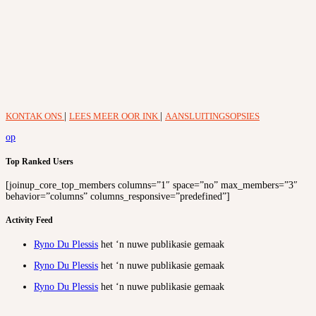
KONTAK ONS
|
LEES MEER OOR INK
|
AANSLUITINGSOPSIES
op
Top Ranked Users
[joinup_core_top_members columns=”1″ space=”no” max_members=”3″
behavior=”columns” columns_responsive=”predefined”]
Activity Feed
Ryno Du Plessis
het ‘n nuwe publikasie gemaak
Ryno Du Plessis
het ‘n nuwe publikasie gemaak
Ryno Du Plessis
het ‘n nuwe publikasie gemaak