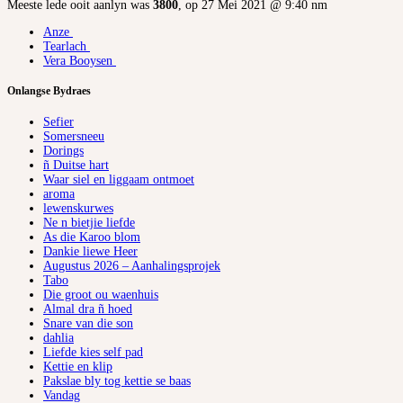
Meeste lede ooit aanlyn was
3800
, op 27 Mei 2021 @ 9:40 nm
Anze
Tearlach
Vera Booysen
Onlangse Bydraes
Sefier
Somersneeu
Dorings
ñ Duitse hart
Waar siel en liggaam ontmoet
aroma
lewenskurwes
Ne n bietjie liefde
As die Karoo blom
Dankie liewe Heer
Augustus 2026 – Aanhalingsprojek
Tabo
Die groot ou waenhuis
Almal dra ñ hoed
Snare van die son
dahlia
Liefde kies self pad
Kettie en klip
Pakslae bly tog kettie se baas
Vandag