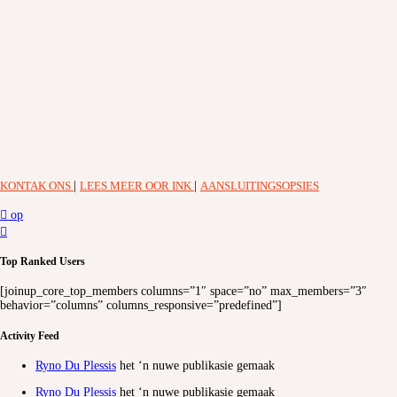
KONTAK ONS
|
LEES MEER OOR INK
|
AANSLUITINGSOPSIES
op
Top Ranked Users
[joinup_core_top_members columns=”1″ space=”no” max_members=”3″
behavior=”columns” columns_responsive=”predefined”]
Activity Feed
Ryno Du Plessis
het ‘n nuwe publikasie gemaak
Ryno Du Plessis
het ‘n nuwe publikasie gemaak