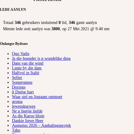
LEDE AANLYN
Totaal
346
gebruikers insluitend
0
lid,
346
gaste aanlyn
Meeste lede ooit aanlyn was
3800
, op 27 Mei 2021 @ 9:40 nm
Onlangse Bydraes
Quo Vadis
Ja die hoender is n wondelike ding
Dans van die wind
Lente by die dam
Halfvol in Italië
Sefier
Somersneeu
Dorings
ñ Duitse hart
Waar siel en liggaam ontmoet
aroma
lewenskurwes
Ne n bietjie liefde
As die Karoo blom
Dankie liewe Heer
Augustus 2026 – Aanhalingsprojek
Tabo