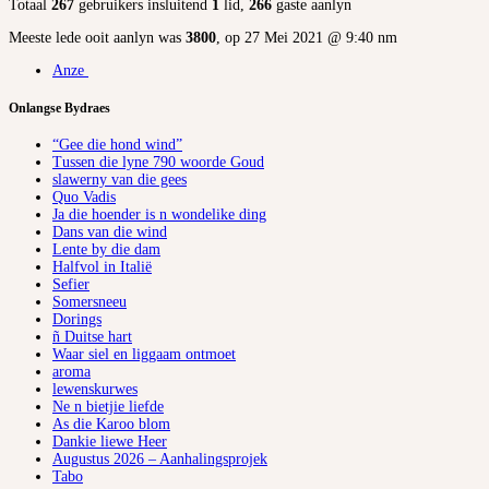
Totaal
267
gebruikers insluitend
1
lid,
266
gaste aanlyn
Meeste lede ooit aanlyn was
3800
, op 27 Mei 2021 @ 9:40 nm
Anze
Onlangse Bydraes
“Gee die hond wind”
Tussen die lyne 790 woorde Goud
slawerny van die gees
Quo Vadis
Ja die hoender is n wondelike ding
Dans van die wind
Lente by die dam
Halfvol in Italië
Sefier
Somersneeu
Dorings
ñ Duitse hart
Waar siel en liggaam ontmoet
aroma
lewenskurwes
Ne n bietjie liefde
As die Karoo blom
Dankie liewe Heer
Augustus 2026 – Aanhalingsprojek
Tabo