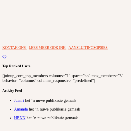
KONTAK ONS
|
LEES MEER OOR INK
|
AANSLUITINGSOPSIES
op
Top Ranked Users
[joinup_core_top_members columns=”1″ space=”no” max_members=”3″
behavior=”columns” columns_responsive=”predefined”]
Activity Feed
Juanri
het ‘n nuwe publikasie gemaak
Amanda
het ‘n nuwe publikasie gemaak
HENN
het ‘n nuwe publikasie gemaak