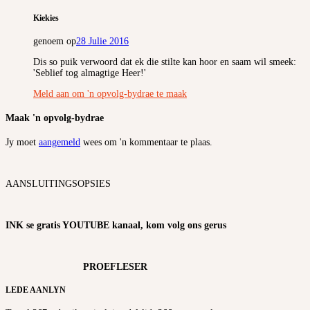
Kiekies
genoem op
28 Julie 2016
Dis so puik verwoord dat ek die stilte kan hoor en saam wil smeek:
'Seblief tog almagtige Heer!'
Meld aan om 'n opvolg-bydrae te maak
Maak 'n opvolg-bydrae
Jy moet
aangemeld
wees om 'n kommentaar te plaas.
AANSLUITINGSOPSIES
INK se gratis YOUTUBE kanaal, kom volg ons gerus
PROEFLESER
LEDE AANLYN