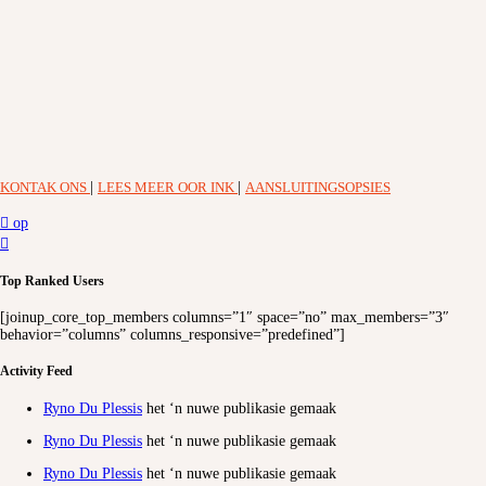
KONTAK ONS
|
LEES MEER OOR INK
|
AANSLUITINGSOPSIES
op
Top Ranked Users
[joinup_core_top_members columns=”1″ space=”no” max_members=”3″
behavior=”columns” columns_responsive=”predefined”]
Activity Feed
Ryno Du Plessis
het ‘n nuwe publikasie gemaak
Ryno Du Plessis
het ‘n nuwe publikasie gemaak
Ryno Du Plessis
het ‘n nuwe publikasie gemaak