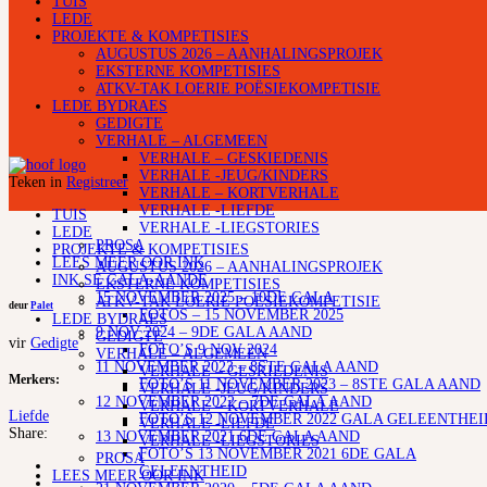
TUIS
LEDE
PROJEKTE & KOMPETISIES
AUGUSTUS 2026 – AANHALINGSPROJEK
EKSTERNE KOMPETISIES
ATKV-TAK LOERIE POËSIEKOMPETISIE
LEDE BYDRAES
GEDIGTE
VERHALE – ALGEMEEN
VERHALE – GESKIEDENIS
VERHALE -JEUG/KINDERS
Teken in
Registreer
VERHALE – KORTVERHALE
VERHALE -LIEFDE
TUIS
VERHALE -LIEGSTORIES
LEDE
PROSA
PROJEKTE & KOMPETISIES
LEES MEER OOR INK
AUGUSTUS 2026 – AANHALINGSPROJEK
INK SE GALA-AANDE
EKSTERNE KOMPETISIES
15 NOVEMBER 2025 – 10DE GALA
ATKV-TAK LOERIE POËSIEKOMPETISIE
deur
Palet
FOTOS – 15 NOVEMBER 2025
LEDE BYDRAES
9 NOV 2024 – 9DE GALA AAND
GEDIGTE
vir
Gedigte
FOTO’S 9 NOV 2024
VERHALE – ALGEMEEN
11 NOVEMBER 2023 – 8STE GALA AAND
VERHALE – GESKIEDENIS
Merkers:
FOTO’S 11 NOVEMBER 2023 – 8STE GALA AAND
VERHALE -JEUG/KINDERS
12 NOVEMBER 2022 – 7DE GALA AAND
VERHALE – KORTVERHALE
Liefde
FOTO’S 12 NOVEMBER 2022 GALA GELEENTHEI
VERHALE -LIEFDE
Share:
13 NOVEMBER 2021 6DE GALA AAND
VERHALE -LIEGSTORIES
FOTO’S 13 NOVEMBER 2021 6DE GALA
PROSA
GELEENTHEID
LEES MEER OOR INK