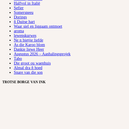
Halfvol in Italië
Sefier
Somersneeu
Dorings
ñ Duitse hart
Waar siel en liggaam ontmoet
aroma
lewenskurwes
Ne n bietjie liefde
As die Karoo blom
Dankie liewe Heer
Augustus 2026 – Aanhalingsprojek
Tabo
Die groot ou waenhuis
Almal dra ñ hoed
Snare van die son
TROTSE BORGE VAN INK