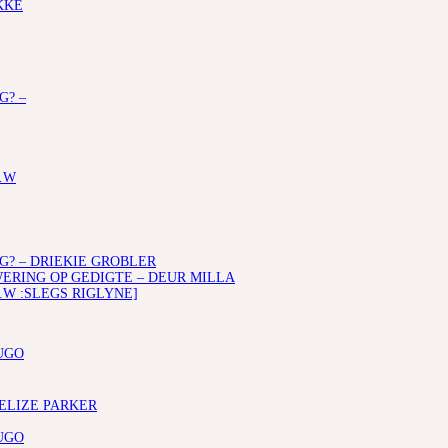
KKE
G? –
.W
G? – DRIEKIE GROBLER
RING OP GEDIGTE – DEUR MILLA
.W :SLEGS RIGLYNE]
UGO
 ELIZE PARKER
UGO