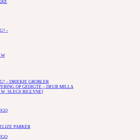
KKE
G? –
.W
G? – DRIEKIE GROBLER
RING OP GEDIGTE – DEUR MILLA
.W :SLEGS RIGLYNE]
UGO
 ELIZE PARKER
UGO