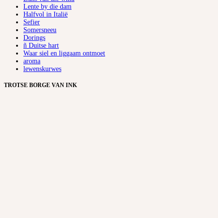
Lente by die dam
Halfvol in Italië
Sefier
Somersneeu
Dorings
ñ Duitse hart
Waar siel en liggaam ontmoet
aroma
lewenskurwes
TROTSE BORGE VAN INK