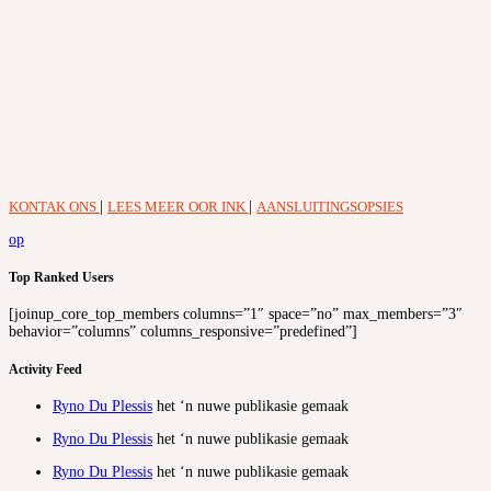
KONTAK ONS
|
LEES MEER OOR INK
|
AANSLUITINGSOPSIES
op
Top Ranked Users
[joinup_core_top_members columns=”1″ space=”no” max_members=”3″
behavior=”columns” columns_responsive=”predefined”]
Activity Feed
Ryno Du Plessis
het ‘n nuwe publikasie gemaak
Ryno Du Plessis
het ‘n nuwe publikasie gemaak
Ryno Du Plessis
het ‘n nuwe publikasie gemaak