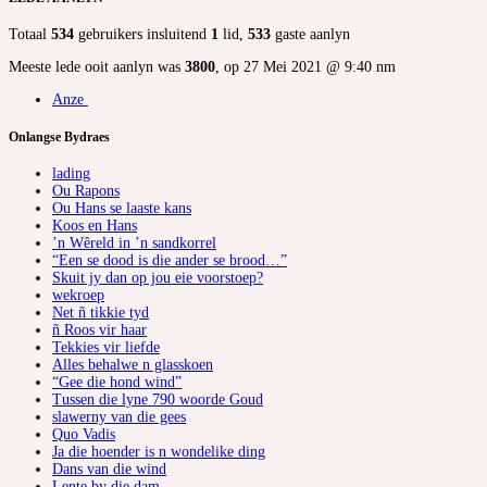
Totaal
534
gebruikers insluitend
1
lid,
533
gaste aanlyn
Meeste lede ooit aanlyn was
3800
, op 27 Mei 2021 @ 9:40 nm
Anze
Onlangse Bydraes
lading
Ou Rapons
Ou Hans se laaste kans
Koos en Hans
’n Wêreld in ’n sandkorrel
“Een se dood is die ander se brood…”
Skuit jy dan op jou eie voorstoep?
wekroep
Net ñ tikkie tyd
ñ Roos vir haar
Tekkies vir liefde
Alles behalwe n glasskoen
“Gee die hond wind”
Tussen die lyne 790 woorde Goud
slawerny van die gees
Quo Vadis
Ja die hoender is n wondelike ding
Dans van die wind
Lente by die dam