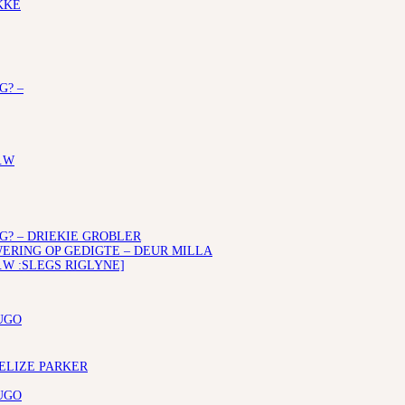
KKE
G? –
.W
G? – DRIEKIE GROBLER
RING OP GEDIGTE – DEUR MILLA
.W :SLEGS RIGLYNE]
UGO
 ELIZE PARKER
UGO