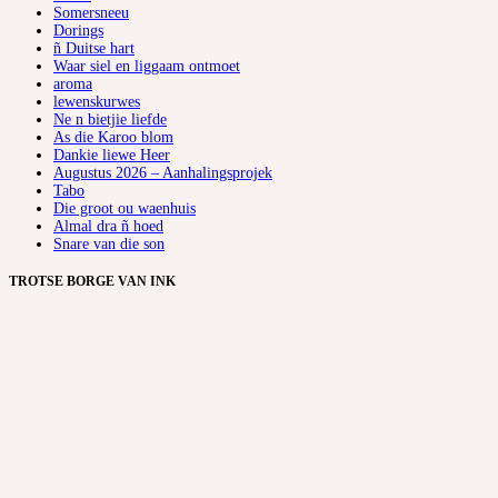
Somersneeu
Dorings
ñ Duitse hart
Waar siel en liggaam ontmoet
aroma
lewenskurwes
Ne n bietjie liefde
As die Karoo blom
Dankie liewe Heer
Augustus 2026 – Aanhalingsprojek
Tabo
Die groot ou waenhuis
Almal dra ñ hoed
Snare van die son
TROTSE BORGE VAN INK