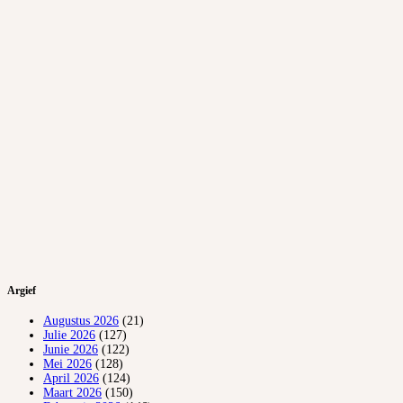
Argief
Augustus 2026
(21)
Julie 2026
(127)
Junie 2026
(122)
Mei 2026
(128)
April 2026
(124)
Maart 2026
(150)