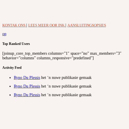
KONTAK ONS
|
LEES MEER OOR INK
|
AANSLUITINGSOPSIES
op
Top Ranked Users
[joinup_core_top_members columns=”1″ space=”no” max_members=”3″
behavior=”columns” columns_responsive=”predefined”]
Activity Feed
Ryno Du Plessis
het ‘n nuwe publikasie gemaak
Ryno Du Plessis
het ‘n nuwe publikasie gemaak
Ryno Du Plessis
het ‘n nuwe publikasie gemaak