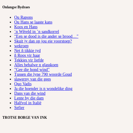
Onlangse Bydraes
Ou Rapons
Ou Hans se laaste kans
Koos en Hans
’n Wêreld in ’n sandkorrel
“Een se dood is die ander se brood…”
Skuit jy dan op jou eie voorstoep?
wekroep
Net ñ tikkie tyd
ñ Roos vir haar
Tekkies vir liefde
Alles behalwe n glasskoen
“Gee die hond wind”
Tussen die lyne 790 woorde Goud
slawerny van die gees
Quo Vadis
Ja die hoender is n wondelike ding
Dans van die wind
Lente by die dam
Halfvol in Italië
Sefier
TROTSE BORGE VAN INK