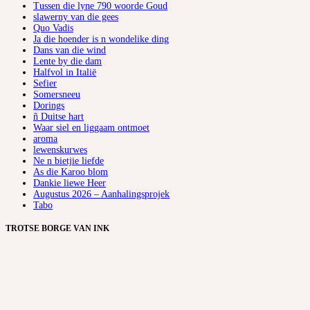
Tussen die lyne 790 woorde Goud
slawerny van die gees
Quo Vadis
Ja die hoender is n wondelike ding
Dans van die wind
Lente by die dam
Halfvol in Italië
Sefier
Somersneeu
Dorings
ñ Duitse hart
Waar siel en liggaam ontmoet
aroma
lewenskurwes
Ne n bietjie liefde
As die Karoo blom
Dankie liewe Heer
Augustus 2026 – Aanhalingsprojek
Tabo
TROTSE BORGE VAN INK