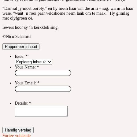
“Dan sal jy moet oorbly,” en hy neem haar aan die arm – sag, warm in haar
wese, “want ’n rooi paar veldskoene neem lank om te maak.” Hy glimlag
met olyfgroen oë.
Iewers hoor sy ’n kerkklok sing.
©Nico Schamrel
Rapporteer inhoud
Issue:
*
Your Name:
*
Your Email:
*
Details:
*
Handig verslag
Vorige
volgende