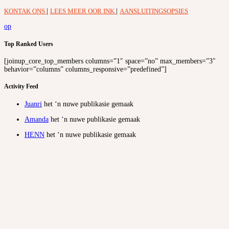
KONTAK ONS
|
LEES MEER OOR INK
|
AANSLUITINGSOPSIES
op
Top Ranked Users
[joinup_core_top_members columns=”1″ space=”no” max_members=”3″
behavior=”columns” columns_responsive=”predefined”]
Activity Feed
Juanri
het ‘n nuwe publikasie gemaak
Amanda
het ‘n nuwe publikasie gemaak
HENN
het ‘n nuwe publikasie gemaak