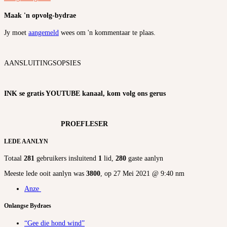
Maak 'n opvolg-bydrae
Jy moet
aangemeld
wees om 'n kommentaar te plaas.
AANSLUITINGSOPSIES
INK se gratis YOUTUBE kanaal, kom volg ons gerus
PROEFLESER
LEDE AANLYN
Totaal
281
gebruikers insluitend
1
lid,
280
gaste aanlyn
Meeste lede ooit aanlyn was
3800
, op 27 Mei 2021 @ 9:40 nm
Anze
Onlangse Bydraes
“Gee die hond wind”