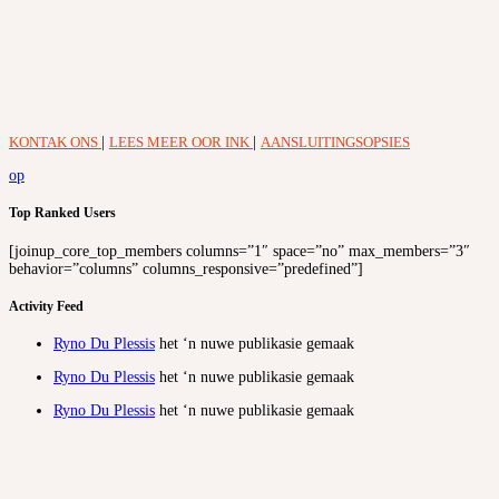
KONTAK ONS
|
LEES MEER OOR INK
|
AANSLUITINGSOPSIES
op
Top Ranked Users
[joinup_core_top_members columns=”1″ space=”no” max_members=”3″
behavior=”columns” columns_responsive=”predefined”]
Activity Feed
Ryno Du Plessis
het ‘n nuwe publikasie gemaak
Ryno Du Plessis
het ‘n nuwe publikasie gemaak
Ryno Du Plessis
het ‘n nuwe publikasie gemaak