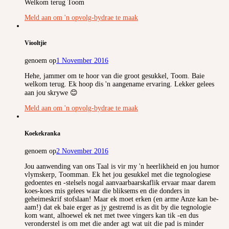
Welkom terug Toom
Meld aan om 'n opvolg-bydrae te maak
Viooltjie
genoem op
1 November 2016
Hehe, jammer om te hoor van die groot gesukkel, Toom. Baie
welkom terug. Ek hoop dis 'n aangename ervaring. Lekker gelees
aan jou skrywe 😊
Meld aan om 'n opvolg-bydrae te maak
Koekekranka
genoem op
2 November 2016
Jou aanwending van ons Taal is vir my 'n heerlikheid en jou humor
vlymskerp, Toomman. Ek het jou gesukkel met die tegnologiese
gedoentes en -stelsels nogal aanvaarbaarskaflik ervaar maar darem
koes-koes mis gelees waar die bliksems en die donders in
geheimeskrif stofslaan! Maar ek moet erken (en arme Anze kan be-
aam!) dat ek baie erger as jy gestremd is as dit by die tegnologie
kom want, alhoewel ek net met twee vingers kan tik -en dus
veronderstel is om met die ander agt wat uit die pad is minder