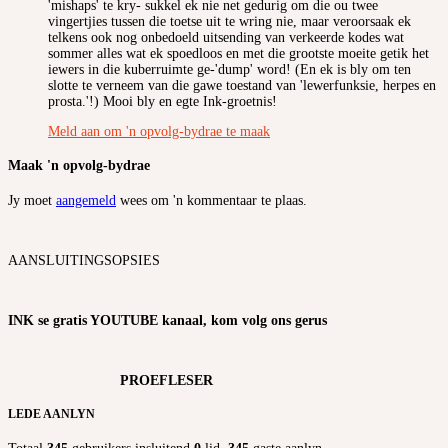
'mishaps' te kry- sukkel ek nie net gedurig om die ou twee
vingertjies tussen die toetse uit te wring nie, maar veroorsaak ek
telkens ook nog onbedoeld uitsending van verkeerde kodes wat
sommer alles wat ek spoedloos en met die grootste moeite getik het
iewers in die kuberruimte ge-'dump' word! (En ek is bly om ten
slotte te verneem van die gawe toestand van 'lewerfunksie, herpes en
prosta.'!) Mooi bly en egte Ink-groetnis!
Meld aan om 'n opvolg-bydrae te maak
Maak 'n opvolg-bydrae
Jy moet
aangemeld
wees om 'n kommentaar te plaas.
AANSLUITINGSOPSIES
INK se gratis YOUTUBE kanaal, kom volg ons gerus
PROEFLESER
LEDE AANLYN