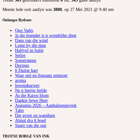
Totaal
345
gebruikers insluitend
0
lid,
345
gaste aanlyn
Meeste lede ooit aanlyn was
3800
, op 27 Mei 2021 @ 9:40 nm
Onlangse Bydraes
Quo Vadis
Ja die hoender is n wondelike ding
Dans van die wind
Lente by die dam
Halfvol in Italië
Sefier
Somersneeu
Dorings
ñ Duitse hart
Waar siel en liggaam ontmoet
aroma
lewenskurwes
Ne n bietjie liefde
As die Karoo blom
Dankie liewe Heer
Augustus 2026 – Aanhalingsprojek
Tabo
Die groot ou waenhuis
Almal dra ñ hoed
Snare van die son
TROTSE BORGE VAN INK