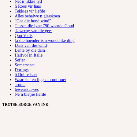
Net ñ tikkie tyd
ñ Roos vir haar
Tekkies vir liefde
Alles behalwe n glasskoen
“Gee die hond wind”
Tussen die lyne 790 woorde Goud
slawerny van die gees
Quo Vadis
Ja die hoender is n wondelike ding
Dans van die wind
Lente by die dam
Halfvol in Italië
Sefier
Somersneeu
Dorings
ñ Duitse hart
Waar siel en liggaam ontmoet
aroma
lewenskurwes
Ne n bietjie liefde
TROTSE BORGE VAN INK