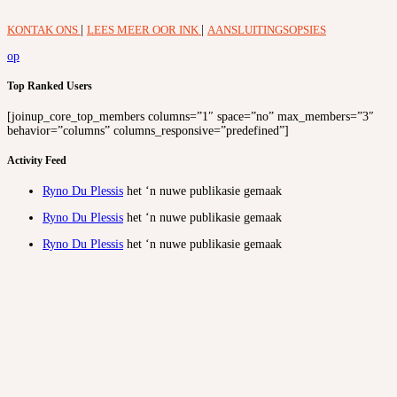
KONTAK ONS
|
LEES MEER OOR INK
|
AANSLUITINGSOPSIES
op
Top Ranked Users
[joinup_core_top_members columns=”1″ space=”no” max_members=”3″
behavior=”columns” columns_responsive=”predefined”]
Activity Feed
Ryno Du Plessis
het ‘n nuwe publikasie gemaak
Ryno Du Plessis
het ‘n nuwe publikasie gemaak
Ryno Du Plessis
het ‘n nuwe publikasie gemaak