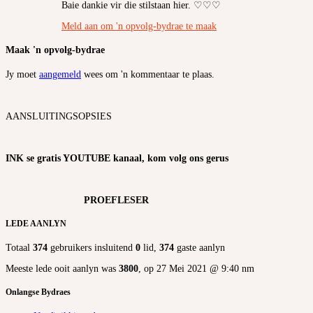
Baie dankie vir die stilstaan hier. ♡♡♡
Meld aan om 'n opvolg-bydrae te maak
Maak 'n opvolg-bydrae
Jy moet
aangemeld
wees om 'n kommentaar te plaas.
AANSLUITINGSOPSIES
INK se gratis YOUTUBE kanaal, kom volg ons gerus
PROEFLESER
LEDE AANLYN
Totaal
374
gebruikers insluitend
0
lid,
374
gaste aanlyn
Meeste lede ooit aanlyn was
3800
, op 27 Mei 2021 @ 9:40 nm
Onlangse Bydraes