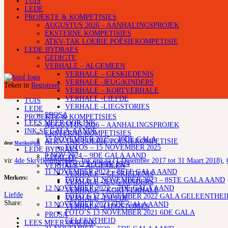
TUIS
LEDE
PROJEKTE & KOMPETISIES
AUGUSTUS 2026 – AANHALINGSPROJEK
EKSTERNE KOMPETISIES
ATKV-TAK LOERIE POËSIEKOMPETISIE
LEDE BYDRAES
GEDIGTE
VERHALE – ALGEMEEN
VERHALE – GESKIEDENIS
VERHALE -JEUG/KINDERS
Teken in
Registreer
VERHALE – KORTVERHALE
VERHALE -LIEFDE
TUIS
VERHALE -LIEGSTORIES
LEDE
PROSA
PROJEKTE & KOMPETISIES
LEES MEER OOR INK
AUGUSTUS 2026 – AANHALINGSPROJEK
INK SE GALA-AANDE
EKSTERNE KOMPETISIES
15 NOVEMBER 2025 – 10DE GALA
ATKV-TAK LOERIE POËSIEKOMPETISIE
deur
Marike@ink
FOTOS – 15 NOVEMBER 2025
LEDE BYDRAES
9 NOV 2024 – 9DE GALA AAND
GEDIGTE
vir
4de Skryfkompetisie – Ink.org.za (1 Desember 2017 tot 31 Maart 2018)
,
FOTO’S 9 NOV 2024
VERHALE – ALGEMEEN
11 NOVEMBER 2023 – 8STE GALA AAND
VERHALE – GESKIEDENIS
Merkers:
FOTO’S 11 NOVEMBER 2023 – 8STE GALA AAND
VERHALE -JEUG/KINDERS
12 NOVEMBER 2022 – 7DE GALA AAND
VERHALE – KORTVERHALE
Liefde
FOTO’S 12 NOVEMBER 2022 GALA GELEENTHEI
VERHALE -LIEFDE
Share:
13 NOVEMBER 2021 6DE GALA AAND
VERHALE -LIEGSTORIES
FOTO’S 13 NOVEMBER 2021 6DE GALA
PROSA
GELEENTHEID
LEES MEER OOR INK