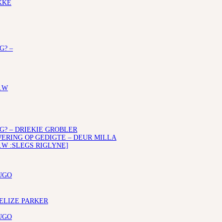
KKE
G? –
.W
G? – DRIEKIE GROBLER
RING OP GEDIGTE – DEUR MILLA
.W :SLEGS RIGLYNE]
UGO
 ELIZE PARKER
UGO