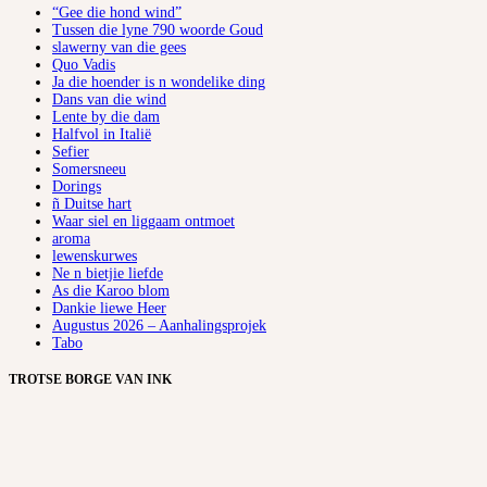
“Gee die hond wind”
Tussen die lyne 790 woorde Goud
slawerny van die gees
Quo Vadis
Ja die hoender is n wondelike ding
Dans van die wind
Lente by die dam
Halfvol in Italië
Sefier
Somersneeu
Dorings
ñ Duitse hart
Waar siel en liggaam ontmoet
aroma
lewenskurwes
Ne n bietjie liefde
As die Karoo blom
Dankie liewe Heer
Augustus 2026 – Aanhalingsprojek
Tabo
TROTSE BORGE VAN INK