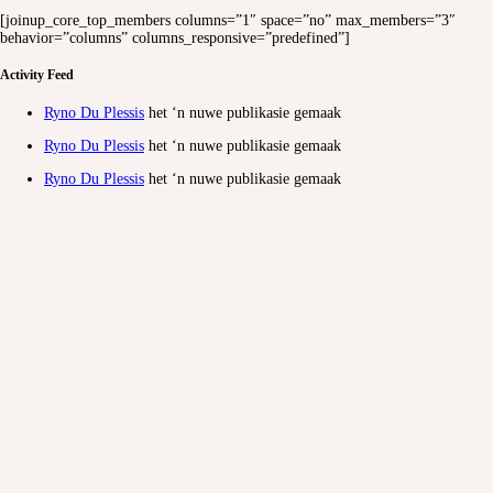
[joinup_core_top_members columns=”1″ space=”no” max_members=”3″
behavior=”columns” columns_responsive=”predefined”]
Activity Feed
Ryno Du Plessis
het ‘n nuwe publikasie gemaak
Ryno Du Plessis
het ‘n nuwe publikasie gemaak
Ryno Du Plessis
het ‘n nuwe publikasie gemaak