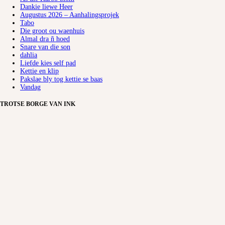
Dankie liewe Heer
Augustus 2026 – Aanhalingsprojek
Tabo
Die groot ou waenhuis
Almal dra ñ hoed
Snare van die son
dahlia
Liefde kies self pad
Kettie en klip
Pakslae bly tog kettie se baas
Vandag
TROTSE BORGE VAN INK