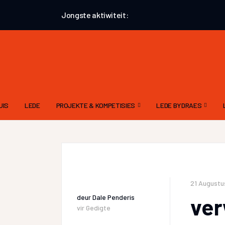
Jongste aktiwiteit:
UIS
LEDE
PROJEKTE & KOMPETISIES
LEDE BYDRAES
AUGUSTUS 2026 – AANHALINGSPROJEK
GEDIGTE
EKSTERNE KOMPETISIES
VERHALE – ALGEMEE
ATKV-TAK LOERIE POËSIEKOMPETISIE
PROSA
21 Augustu
deur
Dale Penderis
ver
vir
Gedigte