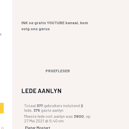
YF
 SANGBUNDEL EN
ME EN GESEGDES IN AFRIKAANS
E GESKIEDENIS
KOPKRAPPERY OOR KOPPELTEKENS
INK se gratis YOUTUBE kanaal, kom
volg ons gerus
UR HENNING VAN
GIAAT/LETTERDIEFSTAL
a
GERVERSIES
PROEFLESER
LEDE AANLYN
Totaal
377
gebruikers insluitend
2
lede,
375
gaste aanlyn
Meeste lede ooit aanlyn was
3800
, op
27 Mei 2021 @ 9:40 nm
Pieter Mostert