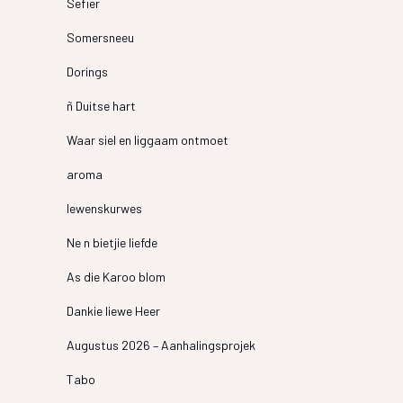
Sefier
Somersneeu
Dorings
ñ Duitse hart
Waar siel en liggaam ontmoet
aroma
lewenskurwes
Ne n bietjie liefde
As die Karoo blom
Dankie liewe Heer
Augustus 2026 – Aanhalingsprojek
Tabo