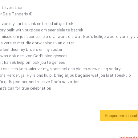
SKR
26 OKTOBER 2019 4DE GALA AAND
FAK – ELEKTRONIESE
 te verstaan
KITAARDRUKKE
IDIO
r Dale Penderis ©
10 NOVEMBER 2018 – 3DE GALA AAND
VERGETE HELDE UIT DI
‘N 
n van my hart is lank en breed uitgestrek
4 NOVEMBER 2017 – 2DE GALA-AAND
ory built with purpose om seer siele te betrek
VRYSTAATSTORIES DE
PLA
 ʼn missie om jou seer te help dra, want dis wat God’s heilige woord van my vr
22 OKTOBER 2016 – 1STE GALA AAND
ASWEGEN
is versier met die oorwinnings van gister
KINDERLIEDJIES
rleef deur my broers en my suster
 was ook deel van God’s plan gewees
KINDERRYMPIES – VIN
t kan ek help om ook jóú te genees
 tassie en kom kuier vir my, saam sal ons bid en oorwinning verkry
ons Herder, ja, Hy is ons hulp, bring al jou bagasie wat jou laat toeskulp
ʼn girl’s pamper and receive God’s salvation
art’s call for true celebration
Rapporteer inhoud