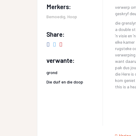
Merkers:
verwerp om
geskryf deu
Bemoedig
,
Hoop
die grensly
a double st
Share:
ʼn visie en
elke kamer 
rugsteke oo
verwerping
verwante:
want daarui
pak dus jou
grond
die Here is 
kom geniet 
Die duif en die doop
this is a he