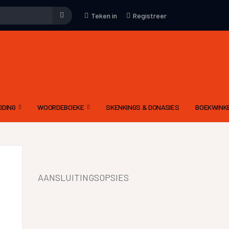
Teken in
Registreer
IDING
WOORDEBOEKE
SKENKINGS & DONASIES
BOEKWINK
EMENE WENKE
WOORDEBOEK – WAT
KUNS
DRIETALIGE IDOOM WOORDEBOEK PDF
YFKUNS
E-WOORDEBOEKE
AANSLUITINGSOPSIES
IES
LGIDSE
LETTERKUNDIGE TERME WOORDEBOEK
 MODERATOR SE EVALUERINGSKRITERIA
DIGNET WOORDEBOEK
IEWE AAN CELESTE
YNE OM ‘N RADIODRAMA OF -VERHAAL TE