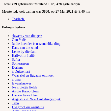
Totaal
479
gebruikers insluitend
1
lid,
478
gaste aanlyn
Meeste lede ooit aanlyn was
3800
, op 27 Mei 2021 @ 9:40 nm
Tearlach
Onlangse Bydraes
slawerny van die gees
Quo Vadis
Ja die hoender is n wondelike ding
Dans van die wind
Lente by die dam
Halfvol in Italië
Sefier
Somersneeu
Dorings
ñ Duitse hart
Waar siel en liggaam ontmoet
aroma
lewenskurwes
Ne n bietjie liefde
As die Karoo blom
Dankie liewe Heer
Augustus 2026 – Aanhalingsprojek
Tabo
Die groot ou waenhuis