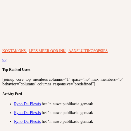
KONTAK ONS
|
LEES MEER OOR INK
|
AANSLUITINGSOPSIES
op
Top Ranked Users
[joinup_core_top_members columns=”1″ space=”no” max_members=”3″
behavior=”columns” columns_responsive=”predefined”]
Activity Feed
Ryno Du Plessis
het ‘n nuwe publikasie gemaak
Ryno Du Plessis
het ‘n nuwe publikasie gemaak
Ryno Du Plessis
het ‘n nuwe publikasie gemaak