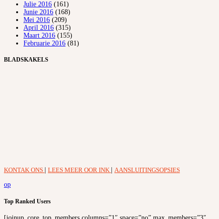
Julie 2016
(161)
Junie 2016
(168)
Mei 2016
(209)
April 2016
(315)
Maart 2016
(155)
Februarie 2016
(81)
BLADSKAKELS
KONTAK ONS
|
LEES MEER OOR INK
|
AANSLUITINGSOPSIES
op
Top Ranked Users
[joinup_core_top_members columns=”1″ space=”no” max_members=”3″