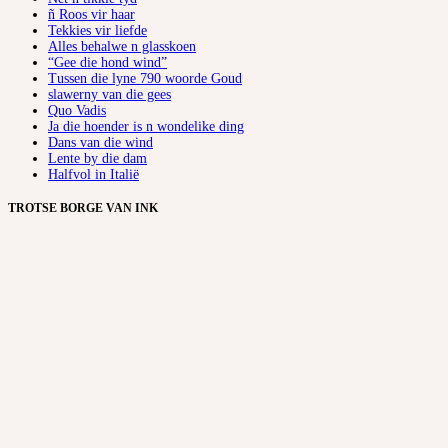
ñ Roos vir haar
Tekkies vir liefde
Alles behalwe n glasskoen
“Gee die hond wind”
Tussen die lyne 790 woorde Goud
slawerny van die gees
Quo Vadis
Ja die hoender is n wondelike ding
Dans van die wind
Lente by die dam
Halfvol in Italië
TROTSE BORGE VAN INK