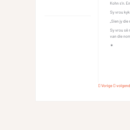
Kohn s’n. En
Sy vrou kyk
„Sien jy die
Sy vrou sê 
van die nom
✶
Vorige
volgen