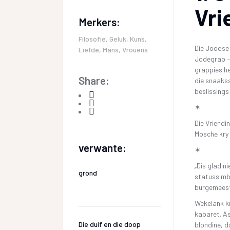
Vri
Merkers:
Filosofie
,
Geluk
,
Kuns
,
Die Joodse 
Liefde
,
Mans
,
Vrouens
Jodegrap – 
grappies he
Share:
die snaakss
beslissings
✶
Die Vriendin
Mosche kry 
verwante:
✶
„Dis glad ni
grond
statussimbo
burgemeeste
Wekelank kr
kabaret. As
Die duif en die doop
blondine, d