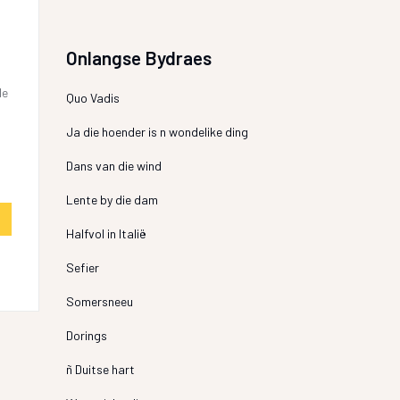
Onlangse Bydraes
de
Quo Vadis
Ja die hoender is n wondelike ding
Dans van die wind
Lente by die dam
Halfvol in Italië
Sefier
Somersneeu
Dorings
ñ Duitse hart