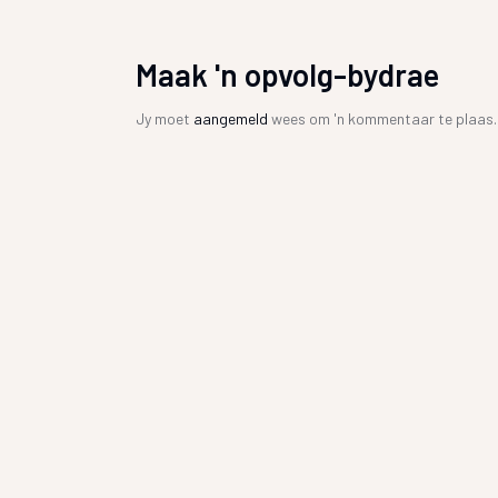
Maak 'n opvolg-bydrae
Jy moet
aangemeld
wees om 'n kommentaar te plaas.