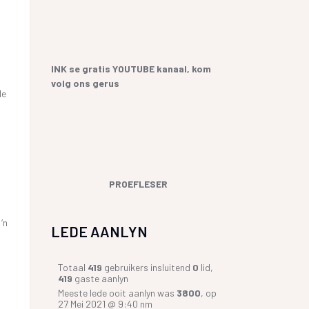
INK se gratis YOUTUBE kanaal, kom
volg ons gerus
de
PROEFLESER
‘n
LEDE AANLYN
Totaal
419
gebruikers insluitend
0
lid,
419
gaste aanlyn
Meeste lede ooit aanlyn was
3800
, op
27 Mei 2021 @ 9:40 nm