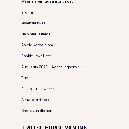
Waar siel en liggaam ontmoet
aroma
lewenskurwes
Ne n bietjie liefde
As die Karoo blom
Dankie liewe Heer
Augustus 2026 – Aanhalingsprojek
Tabo
Die groot ou waenhuis
Almal dra ñ hoed
Snare van die son
TROTSE BORGE VAN INK