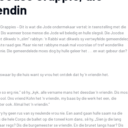
endin
Grappies – Dit is wat die Jode ondermekaar vertel; in teenstelling met die
Dis wanneer bose mense die Jode wil beledig en hulle slegsê. Die Joodse
t dikwels ‘n „slim” rabbyn: ‘n Rabbi wat dikwels sy vertwyfelde gemeendele
te raad gee. Maar nie net rabbyne maak mal voorslae of tref wonderlike
 nie. Die gemeendelede moes dog by hulle geleer het . . . en wat gebeur dan?
swaar by die huis want sy vrou het ontdek dat hy ‘n vriendin het.
e so erg nie,” sê hy, „kyk, alle vername mans het deesdae ‘n vriendin. Dis mos 
ol. Ons vriend Kohn het ‘n vriendin, my baas by die werk het een, die
r ook. Almal het ‘n vriendin.”
y hy geen rus van sy neulende vrou nie. Een aand gaan hulle saam na die
 die hele Corps de ballet op die toneel kom dans, sê hy, „Sien jy die lang
aar regs? Dis die burgemeester se vriendin. En die brunet langs haar? Dis