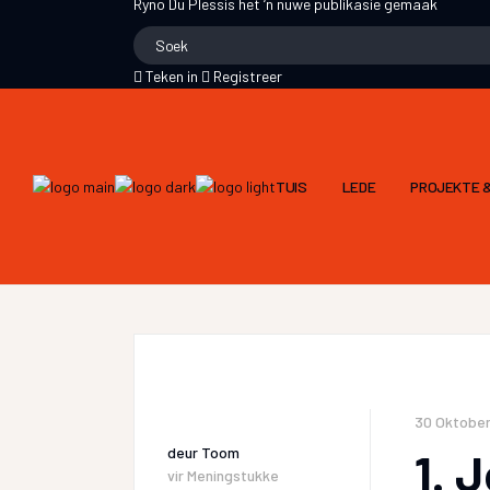
Ryno Du Plessis
het ‘n nuwe publikasie gemaak
Teken in
Registreer
TUIS
LEDE
PROJEKTE &
30 Oktober
deur
Toom
1. 
vir
Meningstukke