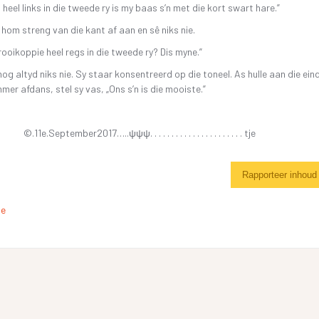
 heel links in die tweede ry is my baas s’n met die kort swart hare.”
 hom streng van die kant af aan en sê niks nie.
 rooikoppie heel regs in die tweede ry? Dis myne.”
nog altyd niks nie. Sy staar konsentreerd op die toneel. As hulle aan die ein
mer afdans, stel sy vas, „Ons s’n is die mooiste.”
©.11e.September2017…..ψψψ. . . . . . . . . . . . . . . . . . . . . . tje
Rapporteer inhoud
de