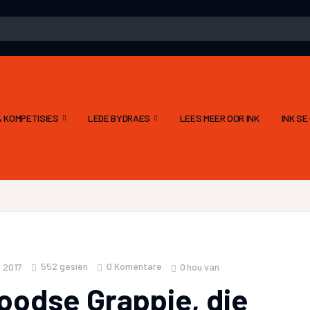
 KOMPETISIES
LEDE BYDRAES
LEES MEER OOR INK
INK S
552
gesien
0 Komentare
0
hou van
 2017
Joodse Grappie, die