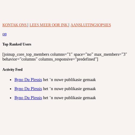
KONTAK ONS
|
LEES MEER OOR INK
|
AANSLUITINGSOPSIES
op
Top Ranked Users
[joinup_core_top_members columns=”1″ space=”no” max_members=”3″
behavior=”columns” columns_responsive=”predefined”]
Activity Feed
Ryno Du Plessis
het ‘n nuwe publikasie gemaak
Ryno Du Plessis
het ‘n nuwe publikasie gemaak
Ryno Du Plessis
het ‘n nuwe publikasie gemaak