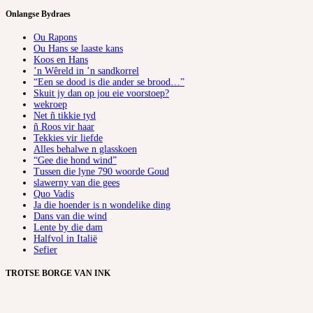
Onlangse Bydraes
Ou Rapons
Ou Hans se laaste kans
Koos en Hans
’n Wêreld in ’n sandkorrel
“Een se dood is die ander se brood…”
Skuit jy dan op jou eie voorstoep?
wekroep
Net ñ tikkie tyd
ñ Roos vir haar
Tekkies vir liefde
Alles behalwe n glasskoen
“Gee die hond wind”
Tussen die lyne 790 woorde Goud
slawerny van die gees
Quo Vadis
Ja die hoender is n wondelike ding
Dans van die wind
Lente by die dam
Halfvol in Italië
Sefier
TROTSE BORGE VAN INK