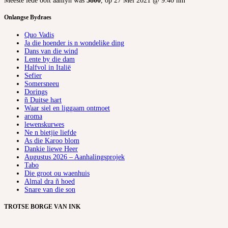
Meeste lede ooit aanlyn was
3800
, op 27 Mei 2021 @ 9:40 nm
Onlangse Bydraes
Quo Vadis
Ja die hoender is n wondelike ding
Dans van die wind
Lente by die dam
Halfvol in Italië
Sefier
Somersneeu
Dorings
ñ Duitse hart
Waar siel en liggaam ontmoet
aroma
lewenskurwes
Ne n bietjie liefde
As die Karoo blom
Dankie liewe Heer
Augustus 2026 – Aanhalingsprojek
Tabo
Die groot ou waenhuis
Almal dra ñ hoed
Snare van die son
TROTSE BORGE VAN INK