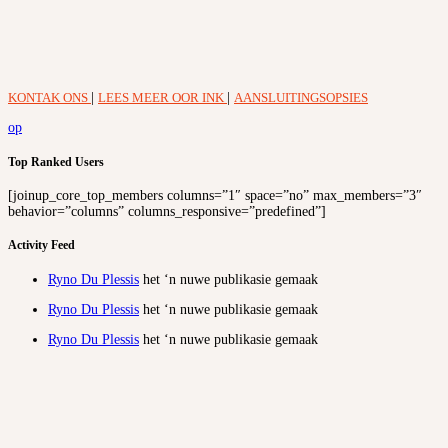
KONTAK ONS
|
LEES MEER OOR INK
|
AANSLUITINGSOPSIES
op
Top Ranked Users
[joinup_core_top_members columns=”1″ space=”no” max_members=”3″
behavior=”columns” columns_responsive=”predefined”]
Activity Feed
Ryno Du Plessis
het ‘n nuwe publikasie gemaak
Ryno Du Plessis
het ‘n nuwe publikasie gemaak
Ryno Du Plessis
het ‘n nuwe publikasie gemaak