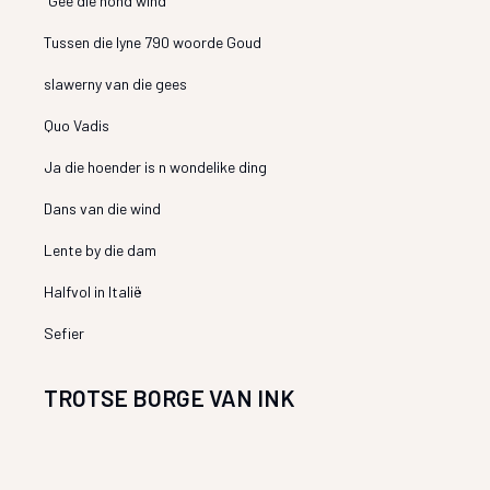
“Gee die hond wind”
Tussen die lyne 790 woorde Goud
slawerny van die gees
Quo Vadis
Ja die hoender is n wondelike ding
Dans van die wind
Lente by die dam
Halfvol in Italië
Sefier
TROTSE BORGE VAN INK