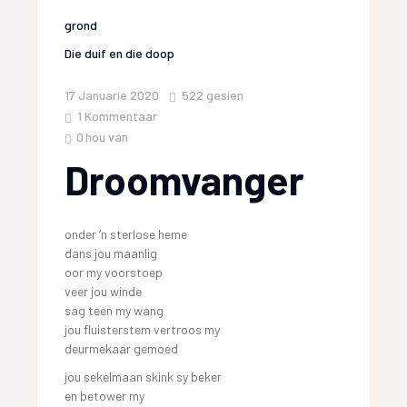
grond
Die duif en die doop
17 Januarie 2020
522
gesien
1 Kommentaar
0
hou van
Droomvanger
onder ‘n sterlose heme
dans jou maanlig
oor my voorstoep
veer jou winde
sag teen my wang
jou fluisterstem vertroos my
deurmekaar gemoed
jou sekelmaan skink sy beker
en betower my