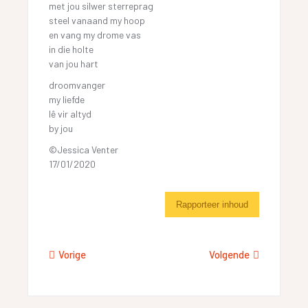
met jou silwer sterreprag
steel vanaand my hoop
en vang my drome vas
in die holte
van jou hart
droomvanger
my liefde
lê vir altyd
by jou
©Jessica Venter
17/01/2020
Rapporteer inhoud
Vorige
Volgende