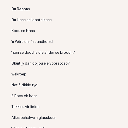
Ou Rapons
Ou Hans se laaste kans
Koos en Hans
’n Wêreld in ’n sandkorrel
“Een se dood is die ander se brood…”
Skuit jy dan op jou eie voorstoep?
wekroep
Net ñ tikkie tyd
ñ Roos vir haar
Tekkies vir liefde
Alles behalwe n glasskoen