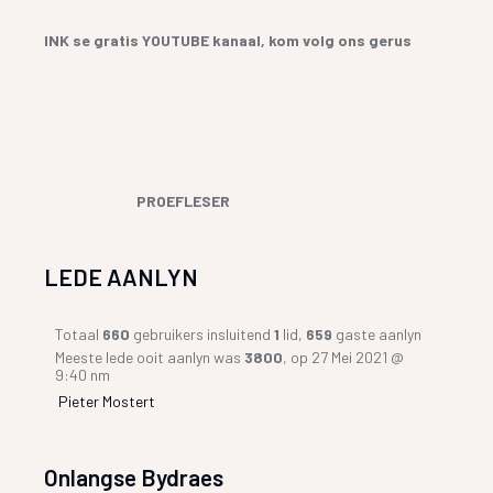
INK se gratis YOUTUBE kanaal, kom volg ons gerus
PROEFLESER
LEDE AANLYN
Totaal
660
gebruikers insluitend
1
lid,
659
gaste aanlyn
Meeste lede ooit aanlyn was
3800
, op 27 Mei 2021 @
9:40 nm
Pieter Mostert
Onlangse Bydraes