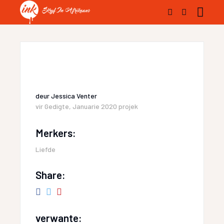
deur
Jessica Venter
vir
Gedigte
,
Januarie 2020 projek
Merkers:
Liefde
Share:
verwante: