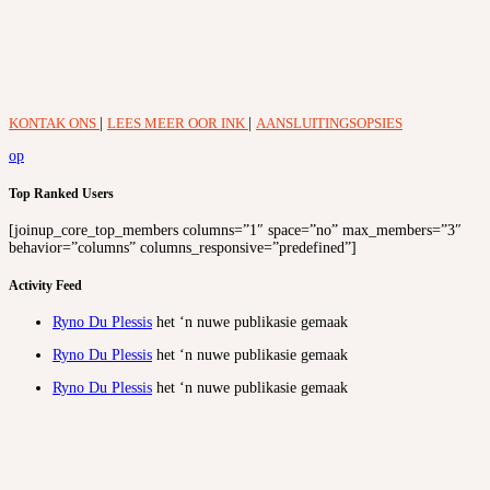
KONTAK ONS
|
LEES MEER OOR INK
|
AANSLUITINGSOPSIES
op
Top Ranked Users
[joinup_core_top_members columns=”1″ space=”no” max_members=”3″
behavior=”columns” columns_responsive=”predefined”]
Activity Feed
Ryno Du Plessis
het ‘n nuwe publikasie gemaak
Ryno Du Plessis
het ‘n nuwe publikasie gemaak
Ryno Du Plessis
het ‘n nuwe publikasie gemaak