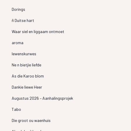
Dorings
ñ Duitse hart
Waar siel en liggaam ontmoet
aroma
lewenskurwes
Ne n bietjie liefde
As die Karoo blom
Dankie liewe Heer
Augustus 2026 – Aanhalingsprojek
Tabo
Die groot ou waenhuis