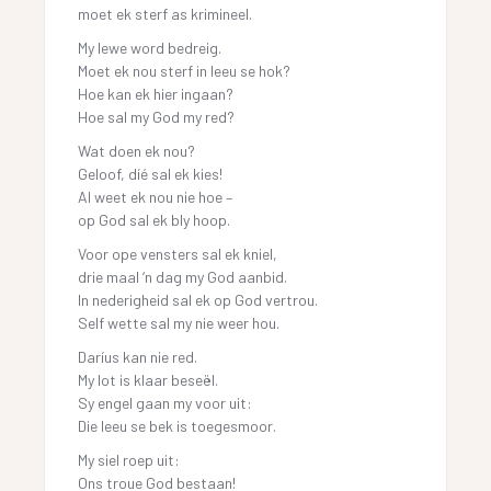
moet ek sterf as krimineel.
My lewe word bedreig.
Moet ek nou sterf in leeu se hok?
Hoe kan ek hier ingaan?
Hoe sal my God my red?
Wat doen ek nou?
Geloof, díé sal ek kies!
Al weet ek nou nie hoe –
op God sal ek bly hoop.
Voor ope vensters sal ek kniel,
drie maal ‘n dag my God aanbid.
In nederigheid sal ek op God vertrou.
Self wette sal my nie weer hou.
Daríus kan nie red.
My lot is klaar beseël.
Sy engel gaan my voor uit:
Die leeu se bek is toegesmoor.
My siel roep uit:
Ons troue God bestaan!