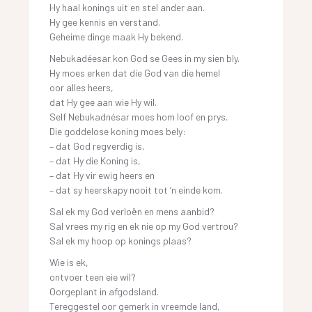
Hy haal konings uit en stel ander aan.
Hy gee kennis en verstand.
Geheime dinge maak Hy bekend.
Nebukadéesar kon God se Gees in my sien bly.
Hy moes erken dat die God van die hemel
oor alles heers,
dat Hy gee aan wie Hy wil.
Self Nebukadnésar moes hom loof en prys.
Die goddelose koning moes bely:
– dat God regverdig is,
– dat Hy die Koning is,
– dat Hy vir ewig heers en
– dat sy heerskapy nooit tot ‘n einde kom.
Sal ek my God verloën en mens aanbid?
Sal vrees my rig en ek nie op my God vertrou?
Sal ek my hoop op konings plaas?
Wie is ek,
ontvoer teen eie wil?
Oorgeplant in afgodsland.
Tereggestel oor gemerk in vreemde land,