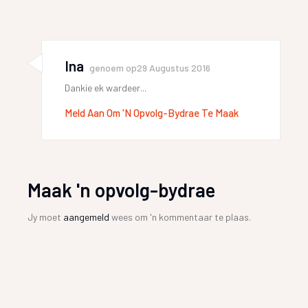
Ina
genoem op
29 Augustus 2016
Dankie ek wardeer...
Meld Aan Om 'n Opvolg-Bydrae Te Maak
Maak 'n opvolg-bydrae
Jy moet
aangemeld
wees om 'n kommentaar te plaas.