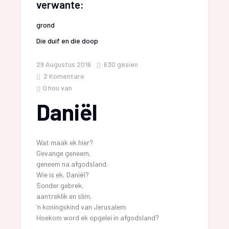
verwante:
grond
Die duif en die doop
29 Augustus 2016
630
gesien
2 Komentare
0
hou van
Daniël
Wat maak ek hier?
Gevange geneem,
geneem na afgodsland.
Wie is ek, Daniël?
Sonder gebrek,
aantreklik en slim,
‘n koningskind van Jerusalem.
Hoekom word ek opgelei in afgodsland?