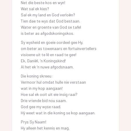
Net die beste kos en wyn!
Wat sal ek kies?
Sal ek my land en God verloën?
Tien dae te wys dat God bestaan.
Water en groente van God se tafel
is beter as afgodskoningskos.
Sy wysheid en goeie oordeel gee Hy,
om beter as towenaars en fortuinvertellers
visioene uit te lê en raad te gee!
Ek, Daniël, ‘n Koningskind!
Al het ek ‘n nuwe afgodsnaam.
Die koning skreeu:
Vermoor hul omdat hulle nie verstaan
wat in my kop aangaan!
Hoe sal ek ooit uit eie insig raai?
Drie vriende bid nou saam.
God gee my wyse raad.
Hý weet wat in die koning se kop aangaan.
Prys Sy Naam!
Hy alleen het kennis en mag.