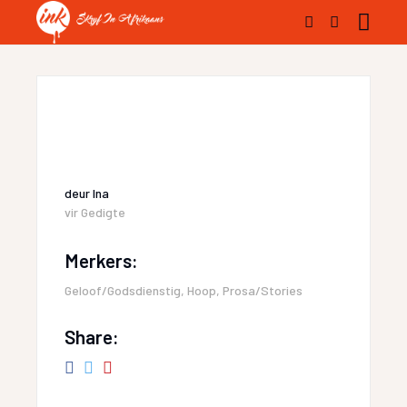
deur
Ina
vir
Gedigte
Merkers:
Geloof/Godsdienstig
,
Hoop
,
Prosa/Stories
Share: