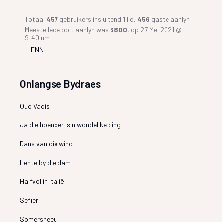
Totaal
457
gebruikers insluitend
1
lid,
456
gaste aanlyn
Meeste lede ooit aanlyn was
3800
, op 27 Mei 2021 @
9:40 nm
HENN
Onlangse Bydraes
Quo Vadis
Ja die hoender is n wondelike ding
Dans van die wind
Lente by die dam
Halfvol in Italië
Sefier
Somersneeu