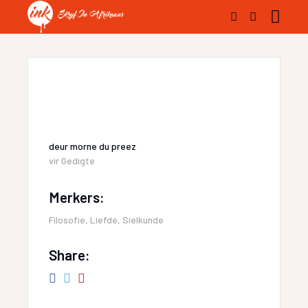
deur
morne du preez
vir
Gedigte
Merkers:
Filosofie
,
Liefde
,
Sielkunde
Share: