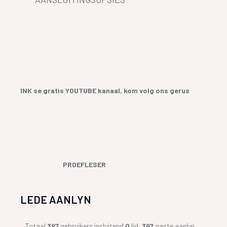
INK se gratis YOUTUBE kanaal, kom volg ons gerus
PROEFLESER
LEDE AANLYN
Totaal
397
gebruikers insluitend
0
lid,
397
gaste aanlyn