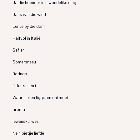
Ja die hoender is n wondelike ding
Dans van die wind
Lente by die dam
Halfvol in Italië
Sefier
Somersneeu
Dorings
ñ Duitse hart
Waar siel en liggaam ontmoet
aroma
lewenskurwes
Ne n bietjie liefde