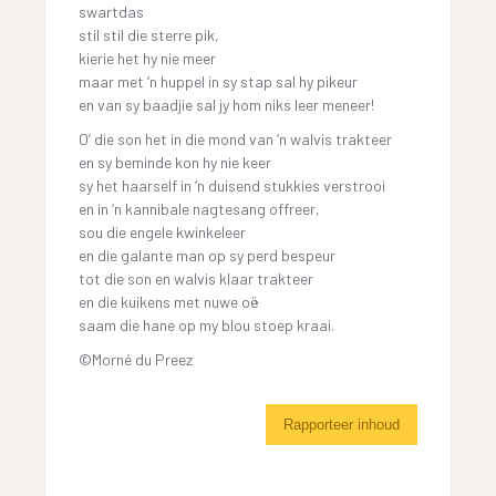
swartdas
stil stil die sterre pik,
kierie het hy nie meer
maar met ‘n huppel in sy stap sal hy pikeur
en van sy baadjie sal jy hom niks leer meneer!
O’ die son het in die mond van ‘n walvis trakteer
en sy beminde kon hy nie keer
sy het haarself in ‘n duisend stukkies verstrooi
en in ‘n kannibale nagtesang offreer,
sou die engele kwinkeleer
en die galante man op sy perd bespeur
tot die son en walvis klaar trakteer
en die kuikens met nuwe oë
saam die hane op my blou stoep kraai.
©Morné du Preez
Rapporteer inhoud