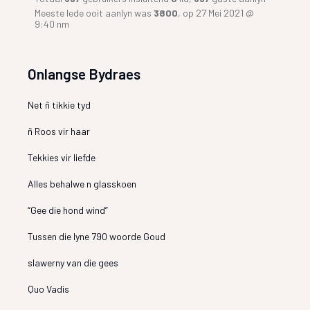
Meeste lede ooit aanlyn was
3800
, op 27 Mei 2021 @
9:40 nm
Onlangse Bydraes
Net ñ tikkie tyd
ñ Roos vir haar
Tekkies vir liefde
Alles behalwe n glasskoen
“Gee die hond wind”
Tussen die lyne 790 woorde Goud
slawerny van die gees
Quo Vadis