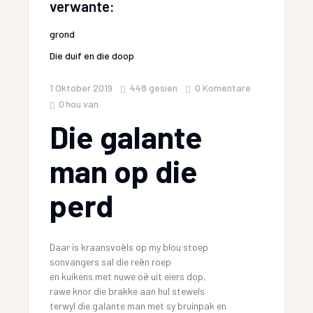
verwante:
grond
Die duif en die doop
1 Oktober 2019
448
gesien
0 Komentare
0
hou van
Die galante
man op die
perd
Daar is kraansvoëls op my blou stoep
sonvangers sal die reën roep
en kuikens met nuwe oë uit eiers dop,
rawe knor die brakke aan hul stewels
terwyl die galante man met sy bruinpak en