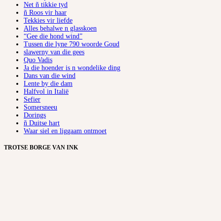
Net ñ tikkie tyd
ñ Roos vir haar
Tekkies vir liefde
Alles behalwe n glasskoen
“Gee die hond wind”
Tussen die lyne 790 woorde Goud
slawerny van die gees
Quo Vadis
Ja die hoender is n wondelike ding
Dans van die wind
Lente by die dam
Halfvol in Italië
Sefier
Somersneeu
Dorings
ñ Duitse hart
Waar siel en liggaam ontmoet
TROTSE BORGE VAN INK