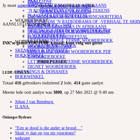
SKRYF
TAALGIDSE
IDIOME EN GESEGDES IN AFRIKAANS
Jy moet
aangemeld
wees om 'n kommentaar te plaas.
AFRIKAANSE TAALGIDS
‘N KOPKRAPPERY OOR KOPPELTEKENS
AFRIKAANSE TAALGIDS
PLAGIAAT/LETTERDIEFSTAL
INK MODERATOR SE EVALUERINGSKRITERIA
WOORDEBOEKE
RIGLYNE OM ‘N RADIODRAMA OF -VERHAAL TE SKR
AANSLUITINGSOPSIES
WOORDEBOEK – WAT
IDIOME EN GESEGDES IN AFRIKAANS
DRIETALIGE IDOOM WOORDEBOEK PDF
‘N KOPKRAPPERY OOR KOPPELTEKENS
E-WOORDEBOEKE
PLAGIAAT/LETTERDIEFSTAL
LETTERKUNDIGE TERME WOORDEBOEK
WOORDEBOEKE
INK se gratis YOUTUBE kanaal, kom volg ons gerus
DIGNET WOORDEBOEK
WOORDEBOEK – WAT
SKENKINGS & DONASIES
DRIETALIGE IDOOM WOORDEBOEK PDF
BOEKWINKEL
E-WOORDEBOEKE
LETTERKUNDIGE TERME WOORDEBOEK
PROEFLESER
DIGNET WOORDEBOEK
SKENKINGS & DONASIES
LEDE AANLYN
BOEKWINKEL
Totaal
416
gebruikers insluitend
2
lede,
414
gaste aanlyn
Meeste lede ooit aanlyn was
3800
, op 27 Mei 2021 @ 9:40 nm
Johan J van Rensburg
ILANA
Onlangse Bydraes
“Een se dood is die ander se brood…”
Skuit jy dan op jou eie voorstoep?
wekroep