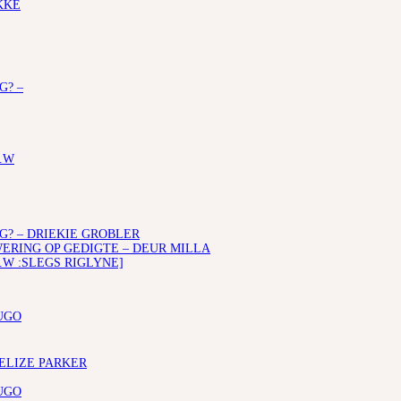
KKE
G? –
.W
G? – DRIEKIE GROBLER
RING OP GEDIGTE – DEUR MILLA
.W :SLEGS RIGLYNE]
UGO
 ELIZE PARKER
UGO