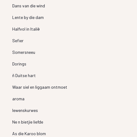
Dans van die wind
Lente by die dam
Halfvol in Italië
Sefier
Somersneeu
Dorings
ñ Duitse hart
Waar siel en liggaam ontmoet
aroma
lewenskurwes
Ne n bietjie liefde
As die Karoo blom