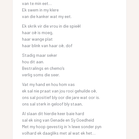
van te min eet…
Ek swem in my klere
van die kanker wat my eet.
Ek skrik vir die vrou in die spieël
haar oë is moeg,
haar wange plat
haar blink van haar oë, dof
Stadig maar seker
hou dit aan.
Bestralings en chemo’s
verlig soms die seer.
Vat my hand en hou hom vas
ek sal nie praat van jou rooi gehuilde oë,
ons sal positief bly oor die jare wat oor is.
ons sal sterk in geloof bly staan,
Al slaan dit hierdie keer baie hard
sal ek sing van Genade en Sy Goedheid
Met my hoop gevestig in ‘n lewe sonder pyn
volhard ek daagliks met al wat ek het…