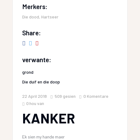
Merkers:
Die dood
,
Hartseer
Share:
verwante:
grond
Die duif en die doop
22 April 2018
509
gesien
0 Komentare
0
hou van
KANKER
Ek sien my hande maer