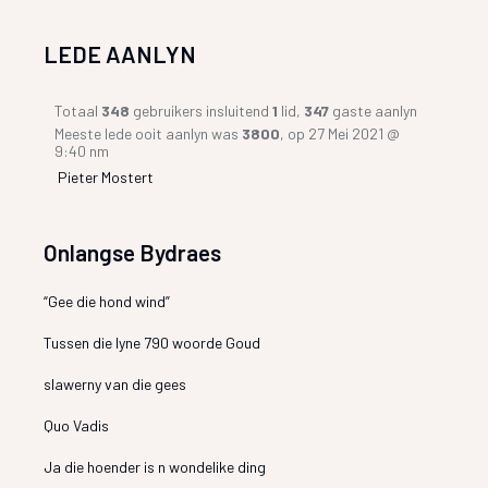
LEDE AANLYN
Totaal
348
gebruikers insluitend
1
lid,
347
gaste aanlyn
Meeste lede ooit aanlyn was
3800
, op 27 Mei 2021 @
9:40 nm
Pieter Mostert
Onlangse Bydraes
“Gee die hond wind”
Tussen die lyne 790 woorde Goud
slawerny van die gees
Quo Vadis
Ja die hoender is n wondelike ding