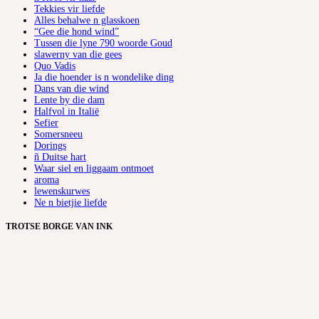
Tekkies vir liefde
Alles behalwe n glasskoen
“Gee die hond wind”
Tussen die lyne 790 woorde Goud
slawerny van die gees
Quo Vadis
Ja die hoender is n wondelike ding
Dans van die wind
Lente by die dam
Halfvol in Italië
Sefier
Somersneeu
Dorings
ñ Duitse hart
Waar siel en liggaam ontmoet
aroma
lewenskurwes
Ne n bietjie liefde
TROTSE BORGE VAN INK