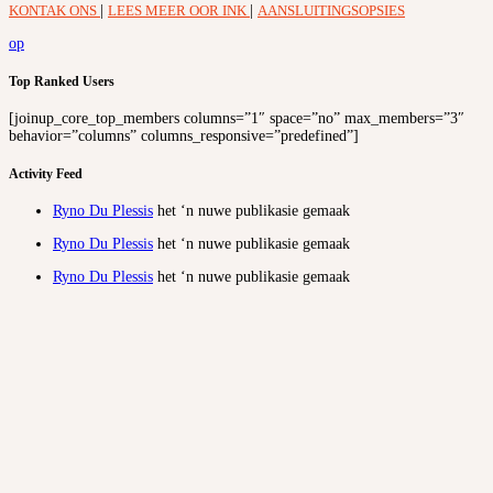
KONTAK ONS
|
LEES MEER OOR INK
|
AANSLUITINGSOPSIES
op
Top Ranked Users
[joinup_core_top_members columns=”1″ space=”no” max_members=”3″
behavior=”columns” columns_responsive=”predefined”]
Activity Feed
Ryno Du Plessis
het ‘n nuwe publikasie gemaak
Ryno Du Plessis
het ‘n nuwe publikasie gemaak
Ryno Du Plessis
het ‘n nuwe publikasie gemaak