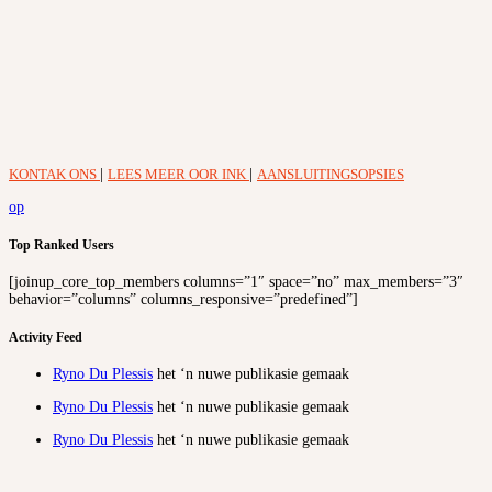
KONTAK ONS
|
LEES MEER OOR INK
|
AANSLUITINGSOPSIES
op
Top Ranked Users
[joinup_core_top_members columns=”1″ space=”no” max_members=”3″
behavior=”columns” columns_responsive=”predefined”]
Activity Feed
Ryno Du Plessis
het ‘n nuwe publikasie gemaak
Ryno Du Plessis
het ‘n nuwe publikasie gemaak
Ryno Du Plessis
het ‘n nuwe publikasie gemaak