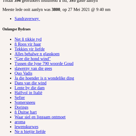
Totaal
394
gebruikers insluitend
1
lid,
393
gaste aanlyn
Meeste lede ooit aanlyn was
3800
, op 27 Mei 2021 @ 9:40 nm
Sandraverwey
Onlangse Bydraes
Net ñ tikkie tyd
ñ Roos vir haar
Tekkies vir liefde
Alles behalwe n glasskoen
“Gee die hond wind”
Tussen die lyne 790 woorde Goud
slawerny van die gees
Quo Vadis
Ja die hoender is n wondelike ding
Dans van die wind
Lente by die dam
Halfvol in Italië
Sefier
Somersneeu
Dorings
ñ Duitse hart
Waar siel en liggaam ontmoet
aroma
lewenskurwes
Ne n bietjie liefde