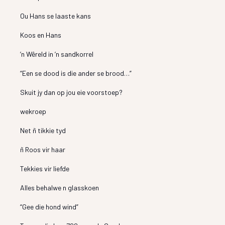
Ou Hans se laaste kans
Koos en Hans
’n Wêreld in ’n sandkorrel
“Een se dood is die ander se brood…”
Skuit jy dan op jou eie voorstoep?
wekroep
Net ñ tikkie tyd
ñ Roos vir haar
Tekkies vir liefde
Alles behalwe n glasskoen
“Gee die hond wind”