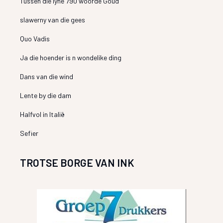
Tussen die lyne 790 woorde Goud
slawerny van die gees
Quo Vadis
Ja die hoender is n wondelike ding
Dans van die wind
Lente by die dam
Halfvol in Italië
Sefier
TROTSE BORGE VAN INK