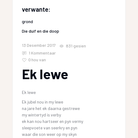
verwante:
grond
Die duif en die doop
13 Desember 2017
831
gesien
1 Kommentaar
0
hou van
Ek lewe
Ek lewe
Ek jubel nou in my lewe
na jare het ek daarna gestrewe
my wintertyd is verby
ek kan nou hartseer en pyn vermy
sleepvoete van seerkry en pyn
waar die son weer op my skyn