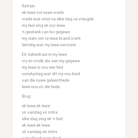
Refrein
ek lewe vol nuwe vrede
vrede wat vloei na elke dag se vreugde
my lied sing ek oor lewe
‘n geskenk van bo gegewe
my vlam om te lewe brand sterk
lentelig wat my lewe versterk
Ek tiekiedraai in my lewe
vry en vrolik dis aan my gegewe
my lewe is nou een lied
sonskynlag wat dit my nou bied
van die nuwe geleenthede
lewe nou vir die hede
Brug
ek lewe ek lewe
vir vandag vir môre
elke dag sing ek ‘n lied
ek lewe ek lewe
vir vandag en môre
wat elke dag my bied