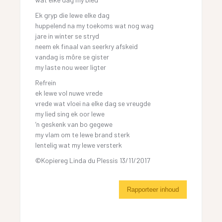
Ek gryp die lewe elke dag
huppelend na my toekoms wat nog wag
jare in winter se stryd
neem ek finaal van seerkry afskeid
vandag is môre se gister
my laste nou weer ligter
Refrein
ek lewe vol nuwe vrede
vrede wat vloei na elke dag se vreugde
my lied sing ek oor lewe
‘n geskenk van bo gegewe
my vlam om te lewe brand sterk
lentelig wat my lewe versterk
©Kopiereg Linda du Plessis 13/11/2017
Rapporteer inhoud