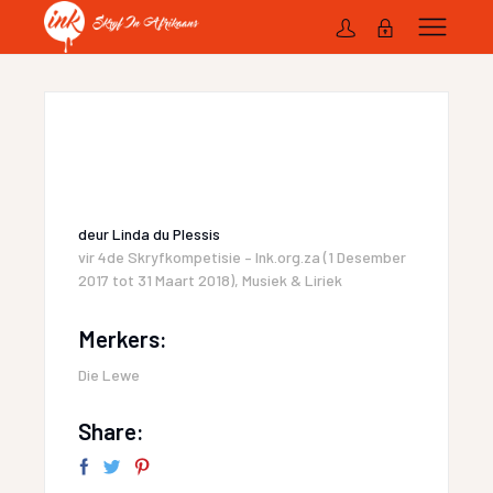
deur
Linda du Plessis
vir
4de Skryfkompetisie – Ink.org.za (1 Desember
2017 tot 31 Maart 2018)
,
Musiek & Liriek
Merkers:
Die Lewe
Share: