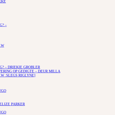
KKE
G? –
.W
G? – DRIEKIE GROBLER
RING OP GEDIGTE – DEUR MILLA
.W :SLEGS RIGLYNE]
UGO
 ELIZE PARKER
UGO