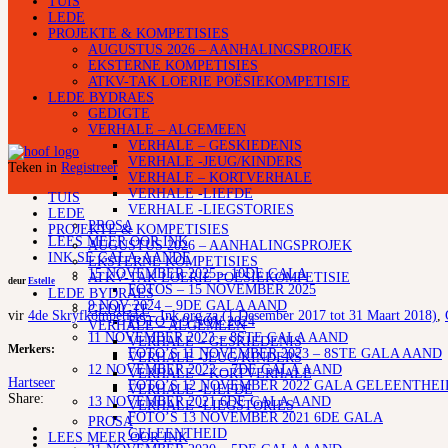
TUIS
LEDE
PROJEKTE & KOMPETISIES
AUGUSTUS 2026 – AANHALINGSPROJEK
EKSTERNE KOMPETISIES
ATKV-TAK LOERIE POËSIEKOMPETISIE
LEDE BYDRAES
GEDIGTE
VERHALE – ALGEMEEN
VERHALE – GESKIEDENIS
VERHALE -JEUG/KINDERS
Teken in
Registreer
VERHALE – KORTVERHALE
VERHALE -LIEFDE
TUIS
VERHALE -LIEGSTORIES
LEDE
PROSA
PROJEKTE & KOMPETISIES
LEES MEER OOR INK
AUGUSTUS 2026 – AANHALINGSPROJEK
INK SE GALA-AANDE
EKSTERNE KOMPETISIES
15 NOVEMBER 2025 – 10DE GALA
ATKV-TAK LOERIE POËSIEKOMPETISIE
deur
Estelle
FOTOS – 15 NOVEMBER 2025
LEDE BYDRAES
9 NOV 2024 – 9DE GALA AAND
GEDIGTE
vir
4de Skryfkompetisie – Ink.org.za (1 Desember 2017 tot 31 Maart 2018)
,
FOTO’S 9 NOV 2024
VERHALE – ALGEMEEN
11 NOVEMBER 2023 – 8STE GALA AAND
VERHALE – GESKIEDENIS
Merkers:
FOTO’S 11 NOVEMBER 2023 – 8STE GALA AAND
VERHALE -JEUG/KINDERS
12 NOVEMBER 2022 – 7DE GALA AAND
VERHALE – KORTVERHALE
Hartseer
FOTO’S 12 NOVEMBER 2022 GALA GELEENTHEI
VERHALE -LIEFDE
Share:
13 NOVEMBER 2021 6DE GALA AAND
VERHALE -LIEGSTORIES
FOTO’S 13 NOVEMBER 2021 6DE GALA
PROSA
GELEENTHEID
LEES MEER OOR INK