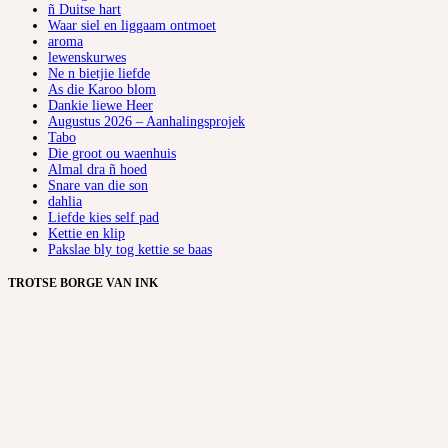
ñ Duitse hart
Waar siel en liggaam ontmoet
aroma
lewenskurwes
Ne n bietjie liefde
As die Karoo blom
Dankie liewe Heer
Augustus 2026 – Aanhalingsprojek
Tabo
Die groot ou waenhuis
Almal dra ñ hoed
Snare van die son
dahlia
Liefde kies self pad
Kettie en klip
Pakslae bly tog kettie se baas
TROTSE BORGE VAN INK