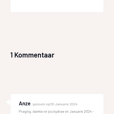
1 Kommentaar
Anze
genoem op
30 Januarie 2024
Pragtig, dankie vir jou bydrae vir Januarie 2024 -