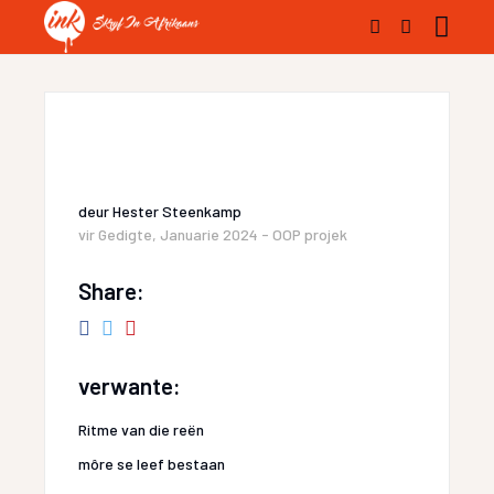
deur
Hester Steenkamp
vir
Gedigte
,
Januarie 2024 - OOP projek
Share:
verwante:
Ritme van die reën
môre se leef bestaan