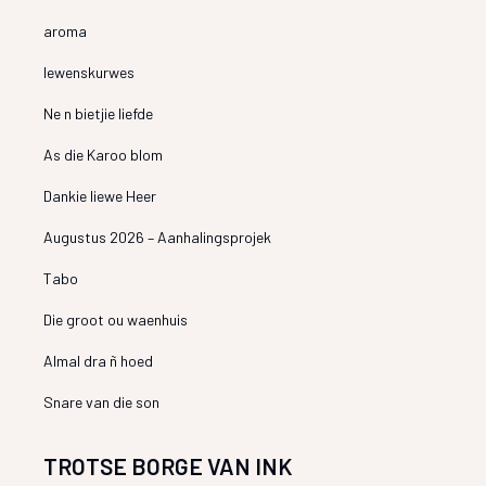
aroma
lewenskurwes
Ne n bietjie liefde
As die Karoo blom
Dankie liewe Heer
Augustus 2026 – Aanhalingsprojek
Tabo
Die groot ou waenhuis
Almal dra ñ hoed
Snare van die son
TROTSE BORGE VAN INK