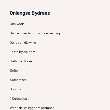
Onlangse Bydraes
Quo Vadis
Ja die hoender is n wondelike ding
Dans van die wind
Lente by die dam
Halfvol in Italië
Sefier
Somersneeu
Dorings
ñ Duitse hart
Waar siel en liggaam ontmoet