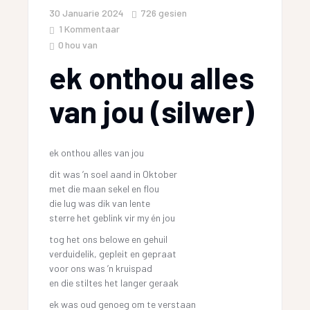
30 Januarie 2024
726
gesien
1 Kommentaar
0
hou van
ek onthou alles
van jou (silwer)
ek onthou alles van jou
dit was ’n soel aand in Oktober
met die maan sekel en flou
die lug was dik van lente
sterre het geblink vir my én jou
tog het ons belowe en gehuil
verduidelik, gepleit en gepraat
voor ons was ’n kruispad
en die stiltes het langer geraak
ek was oud genoeg om te verstaan