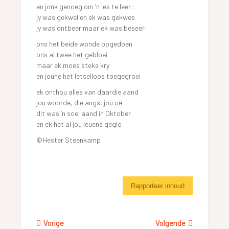
en jonk genoeg om ’n les te leer:
jy was gekwel en ek was gekwes
jy was ontbeer maar ek was beseer
ons het beide wonde opgedoen
ons al twee het gebloei
maar ek moes steke kry
en joune het letselloos toegegroei
ek onthou alles van daardie aand
jou woorde, die angs, jou oë
dit was ’n soel aand in Oktober
en ek het al jou leuens geglo
©Hester Steenkamp
Rapporteer inhoud
Vorige
Volgende