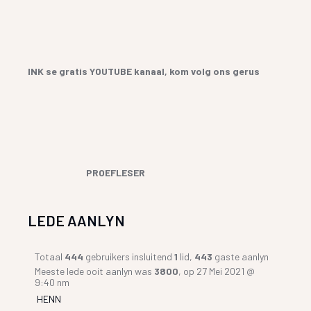
INK se gratis YOUTUBE kanaal, kom volg ons gerus
PROEFLESER
LEDE AANLYN
Totaal
444
gebruikers insluitend
1
lid,
443
gaste aanlyn
Meeste lede ooit aanlyn was
3800
, op 27 Mei 2021 @
9:40 nm
HENN