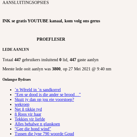
AANSLUITINGSOPSIES
INK se gratis YOUTUBE kanaal, kom volg ons gerus
PROEFLESER
LEDE AANLYN
Totaal
447
gebruikers insluitend
0
lid,
447
gaste aanlyn
Meeste lede ooit aanlyn was
3800
, op 27 Mei 2021 @ 9:40 nm
Onlangse Bydraes
’n Wêreld in ’n sandkorrel
“Een se dood is die ander se brood…”
Skuit jy dan op jou eie voorstoep?
wekroep
Net ñ tikkie tyd
ñ Roos vir haar
Tekkies vir liefde
Alles behalwe n glasskoen
“Gee die hond wind”
Tussen die lyne 790 woorde Goud