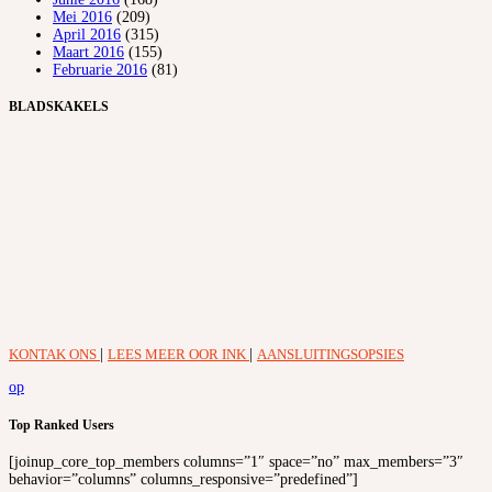
Mei 2016
(209)
April 2016
(315)
Maart 2016
(155)
Februarie 2016
(81)
BLADSKAKELS
KONTAK ONS
|
LEES MEER OOR INK
|
AANSLUITINGSOPSIES
op
Top Ranked Users
[joinup_core_top_members columns=”1″ space=”no” max_members=”3″
behavior=”columns” columns_responsive=”predefined”]