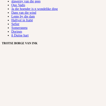
slawerny van die gees
Quo Vadis
Ja die hoender is n wondelike ding
Dans van die wind
Lente by die dam
Halfvol in Italië
Sefier
Somersneeu
Dorings
ñ Duitse hart
TROTSE BORGE VAN INK