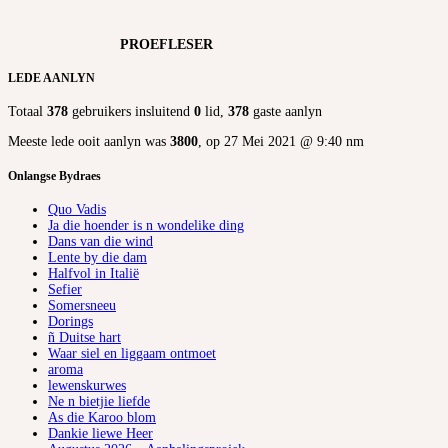
PROEFLESER
LEDE AANLYN
Totaal
378
gebruikers insluitend
0
lid,
378
gaste aanlyn
Meeste lede ooit aanlyn was
3800
, op 27 Mei 2021 @ 9:40 nm
Onlangse Bydraes
Quo Vadis
Ja die hoender is n wondelike ding
Dans van die wind
Lente by die dam
Halfvol in Italië
Sefier
Somersneeu
Dorings
ñ Duitse hart
Waar siel en liggaam ontmoet
aroma
lewenskurwes
Ne n bietjie liefde
As die Karoo blom
Dankie liewe Heer