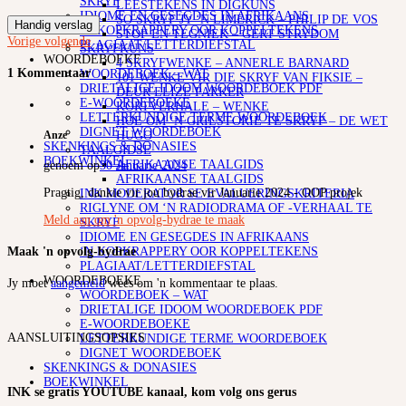
SKRYF
LEESTEKENS IN DIGKUNS
IDIOME EN GESEGDES IN AFRIKAANS
SO SKRYF JY ‘N LIMERICK – PHILIP DE VOS
Handig verslag
‘N KOPKRAPPERY OOR KOPPELTEKENS
STOF EN TEGNIEK – GERT STRYDOM
Vorige
volgende
PLAGIAAT/LETTERDIEFSTAL
SKRYFKUNS
WOORDEBOEKE
4 SKRYFWENKE – ANNERLE BARNARD
1 Kommentaar
WOORDEBOEK – WAT
101 WENKE VIR DIE SKRYF VAN FIKSIE –
DRIETALIGE IDOOM WOORDEBOEK PDF
DEUR ELIZE PARKER
E-WOORDEBOEKE
KORTVERHALE – WENKE
LETTERKUNDIGE TERME WOORDEBOEK
HOE OM ‘N GRILSTORIE TE SKRYF – DE WET
DIGNET WOORDEBOEK
HUGO
Anze
SKENKINGS & DONASIES
TAALGIDSE
BOEKWINKEL
AFRIKAANSE TAALGIDS
genoem op
30 Januarie 2024
AFRIKAANSE TAALGIDS
Pragtig, dankie vir jou bydrae vir Januarie 2024 - OOP projek
INK MODERATOR SE EVALUERINGSKRITERIA
RIGLYNE OM ‘N RADIODRAMA OF -VERHAAL TE
Meld aan om 'n opvolg-bydrae te maak
SKRYF
IDIOME EN GESEGDES IN AFRIKAANS
‘N KOPKRAPPERY OOR KOPPELTEKENS
Maak 'n opvolg-bydrae
PLAGIAAT/LETTERDIEFSTAL
WOORDEBOEKE
Jy moet
aangemeld
wees om 'n kommentaar te plaas.
WOORDEBOEK – WAT
DRIETALIGE IDOOM WOORDEBOEK PDF
E-WOORDEBOEKE
AANSLUITINGSOPSIES
LETTERKUNDIGE TERME WOORDEBOEK
DIGNET WOORDEBOEK
SKENKINGS & DONASIES
BOEKWINKEL
INK se gratis YOUTUBE kanaal, kom volg ons gerus