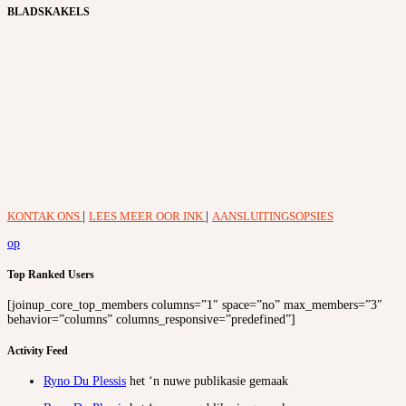
BLADSKAKELS
KONTAK ONS
|
LEES MEER OOR INK
|
AANSLUITINGSOPSIES
op
Top Ranked Users
[joinup_core_top_members columns=”1″ space=”no” max_members=”3″
behavior=”columns” columns_responsive=”predefined”]
Activity Feed
Ryno Du Plessis
het ‘n nuwe publikasie gemaak