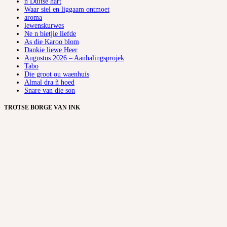
ñ Duitse hart
Waar siel en liggaam ontmoet
aroma
lewenskurwes
Ne n bietjie liefde
As die Karoo blom
Dankie liewe Heer
Augustus 2026 – Aanhalingsprojek
Tabo
Die groot ou waenhuis
Almal dra ñ hoed
Snare van die son
TROTSE BORGE VAN INK