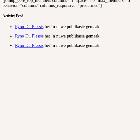
[joinup_core_top_members columns=”1″ space=”no” max_members=”3″
behavior=”columns” columns_responsive=”predefined”]
Activity Feed
Ryno Du Plessis
het ‘n nuwe publikasie gemaak
Ryno Du Plessis
het ‘n nuwe publikasie gemaak
Ryno Du Plessis
het ‘n nuwe publikasie gemaak