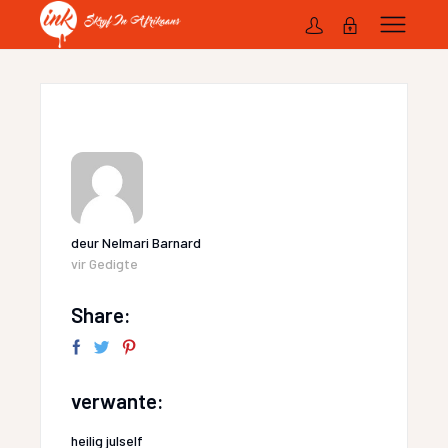
deur
Nelmari Barnard
vir
Gedigte
Share:
verwante:
heilig julself