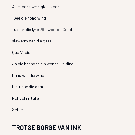
Alles behalwe n glasskoen
“Gee die hond wind”
Tussen die lyne 790 woorde Goud
slawerny van die gees
Quo Vadis
Ja die hoender is n wondelike ding
Dans van die wind
Lente by die dam
Halfvol in Italië
Sefier
TROTSE BORGE VAN INK