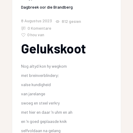
Dagbreek oor die Brandberg
8 Augustus 2023
812
gesien
0 Komentare
0
hou van
Gelukskoot
Nog altyd kon hy wegkom
met breinverblindery;
valse kundigheid
van jarelange
swoeg en steel verkry
met hier en daar ‘n uhm en ah
en ‘n goed geplaasde knik
selfvoldaan na gelang