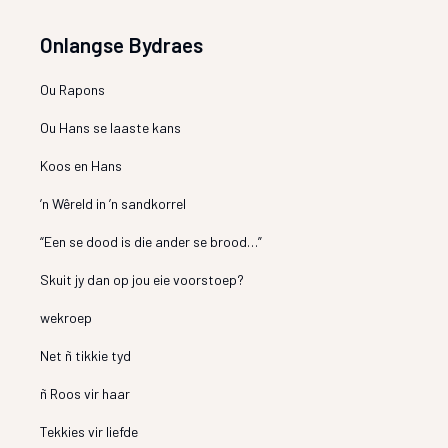
Onlangse Bydraes
Ou Rapons
Ou Hans se laaste kans
Koos en Hans
’n Wêreld in ’n sandkorrel
“Een se dood is die ander se brood…”
Skuit jy dan op jou eie voorstoep?
wekroep
Net ñ tikkie tyd
ñ Roos vir haar
Tekkies vir liefde