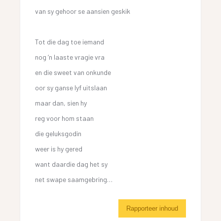
van sy gehoor se aansien geskik
Tot die dag toe iemand
nog ‘n laaste vragie vra
en die sweet van onkunde
oor sy ganse lyf uitslaan
maar dan, sien hy
reg voor hom staan
die geluksgodin
weer is hy gered
want daardie dag het sy
net swape saamgebring…
Rapporteer inhoud