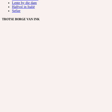
Lente by die dam
Halfvol in Italië
Sefier
TROTSE BORGE VAN INK