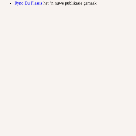
Ryno Du Plessis
het ‘n nuwe publikasie gemaak