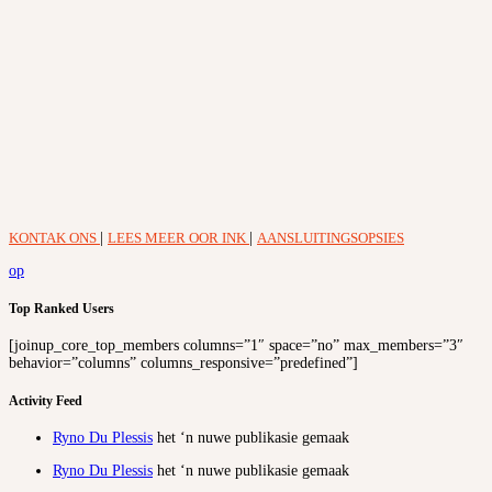
KONTAK ONS
|
LEES MEER OOR INK
|
AANSLUITINGSOPSIES
op
Top Ranked Users
[joinup_core_top_members columns=”1″ space=”no” max_members=”3″
behavior=”columns” columns_responsive=”predefined”]
Activity Feed
Ryno Du Plessis
het ‘n nuwe publikasie gemaak
Ryno Du Plessis
het ‘n nuwe publikasie gemaak