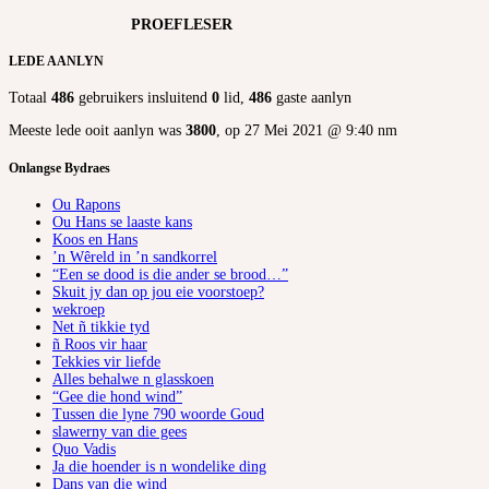
PROEFLESER
LEDE AANLYN
Totaal
486
gebruikers insluitend
0
lid,
486
gaste aanlyn
Meeste lede ooit aanlyn was
3800
, op 27 Mei 2021 @ 9:40 nm
Onlangse Bydraes
Ou Rapons
Ou Hans se laaste kans
Koos en Hans
’n Wêreld in ’n sandkorrel
“Een se dood is die ander se brood…”
Skuit jy dan op jou eie voorstoep?
wekroep
Net ñ tikkie tyd
ñ Roos vir haar
Tekkies vir liefde
Alles behalwe n glasskoen
“Gee die hond wind”
Tussen die lyne 790 woorde Goud
slawerny van die gees
Quo Vadis
Ja die hoender is n wondelike ding
Dans van die wind