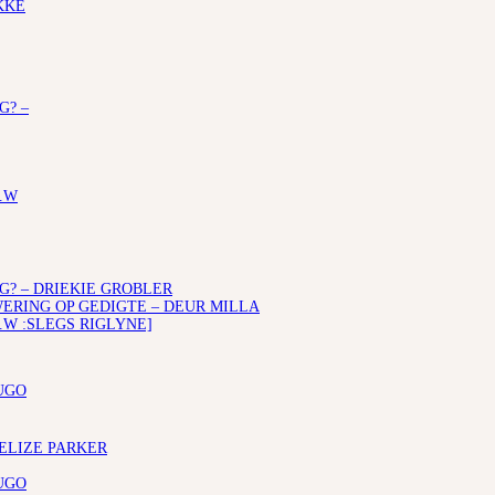
KKE
G? –
.W
G? – DRIEKIE GROBLER
RING OP GEDIGTE – DEUR MILLA
.W :SLEGS RIGLYNE]
UGO
 ELIZE PARKER
UGO