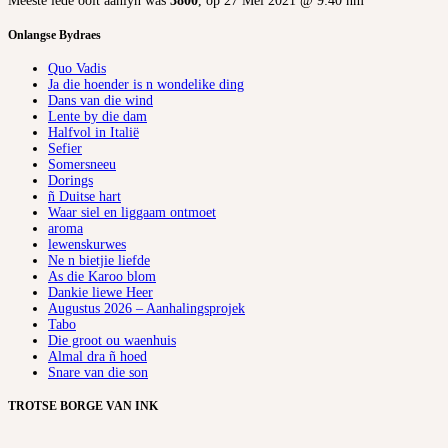
Meeste lede ooit aanlyn was
3800
, op 27 Mei 2021 @ 9:40 nm
Onlangse Bydraes
Quo Vadis
Ja die hoender is n wondelike ding
Dans van die wind
Lente by die dam
Halfvol in Italië
Sefier
Somersneeu
Dorings
ñ Duitse hart
Waar siel en liggaam ontmoet
aroma
lewenskurwes
Ne n bietjie liefde
As die Karoo blom
Dankie liewe Heer
Augustus 2026 – Aanhalingsprojek
Tabo
Die groot ou waenhuis
Almal dra ñ hoed
Snare van die son
TROTSE BORGE VAN INK