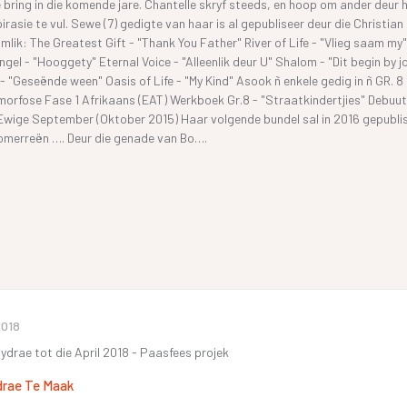
e bring in die komende jare. Chantelle skryf steeds, en hoop om ander deur 
rasie te vul. Sewe (7) gedigte van haar is al gepubliseer deur die Christian
lik: The Greatest Gift - "Thank You Father" River of Life - "Vlieg saam my"
el - "Hooggety" Eternal Voice - "Alleenlik deur U" Shalom - "Dit begin by j
- "Geseënde ween" Oasis of Life - "My Kind" Asook ñ enkele gedig in ñ GR. 8
rfose Fase 1 Afrikaans (EAT) Werkboek Gr.8 - "Straatkindertjies" Debuut
Ewige September (Oktober 2015) Haar volgende bundel sal in 2016 gepubli
omerreën …. Deur die genade van Bo….
2018
bydrae tot die April 2018 - Paasfees projek
drae Te Maak