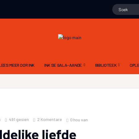
LEES MEER OOR INK
INK SE GALA-AANDE
BIBLIOTEEK
OPLE
15 NOVEMBER 2025 – 10DE GALA
GEDIGTE
ALG
N
9 NOV 2024 – 9DE GALA AAND
PROJEK WENNERS
DIG
11 NOVEMBER 2023 – 8STE GALA AAND
LIEGSTORIES
SKR
12 NOVEMBER 2022 – 7DE GALA AAND
OOM PINE SE JAGSTOR
TAA
491
gesien
2 Komentare
0
hou van
8
13 NOVEMBER 2021 6DE GALA AAND
FLIPVIS SE VERHALE
INK
delike liefde
21 NOVEMBER 2020 – 5DE GALA AAND
GERT ROSSOUW SE BR
RIGL