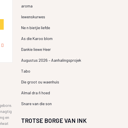
aroma
lewenskurwes
Ne n bietjie liefde
As die Karoo blom
Dankie liewe Heer
Augustus 2026 – Aanhalingsprojek
Tabo
Die groot ou waenhuis
Almal dra ñ hoed
Snare van die son
gebore.
onagtig
ing en
TROTSE BORGE VAN INK
elwat