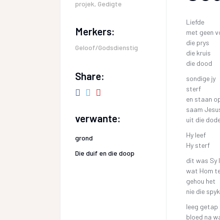
projek
,
Gedigte
Liefde
Merkers:
met geen 
die prys
Geloof/Godsdienstig
die kruis
die dood
Share:
sondige jy
sterf
en staan o
saam Jesu
verwante:
uit die dod
Hy leef
grond
Hy sterf
Die duif en die doop
dit was Sy 
wat Hom tee
gehou het
nie die spyk
leeg getap
bloed na w