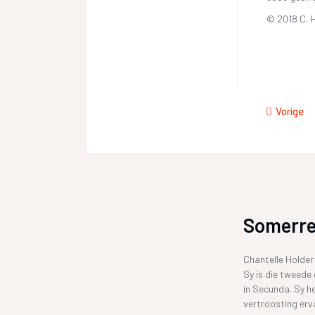
© 2018 C. 
Vorige
Somerr
Chantelle Holder
Sy is die tweede
in Secunda. Sy h
vertroosting erv