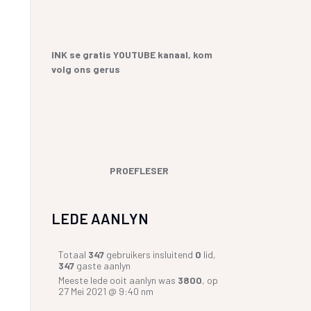
YF
 SANGBUNDEL EN
ME EN GESEGDES IN AFRIKAANS
E GESKIEDENIS
KOPKRAPPERY OOR KOPPELTEKENS
INK se gratis YOUTUBE kanaal, kom
volg ons gerus
UR HENNING VAN
GIAAT/LETTERDIEFSTAL
GERVERSIES
PROEFLESER
LEDE AANLYN
Totaal
347
gebruikers insluitend
0
lid,
347
gaste aanlyn
Meeste lede ooit aanlyn was
3800
, op
27 Mei 2021 @ 9:40 nm