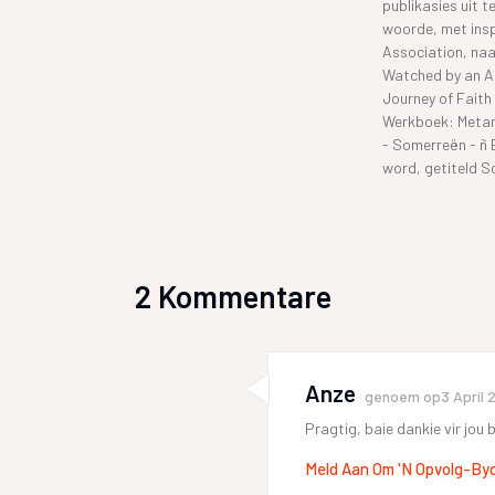
publikasies uit t
woorde, met inspi
Association, naam
Watched by an Ang
Journey of Faith 
Werkboek: Metamo
- Somerreën - ñ 
word, getiteld S
2 Kommentare
Anze
genoem op
3 April 
Pragtig, baie dankie vir jou 
Meld Aan Om 'n Opvolg-By