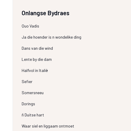
Onlangse Bydraes
Quo Vadis
Ja die hoender is n wondelike ding
Dans van die wind
Lente by die dam
Halfvol in Italië
Sefier
Somersneeu
Dorings
ñ Duitse hart
Waar siel en liggaam ontmoet