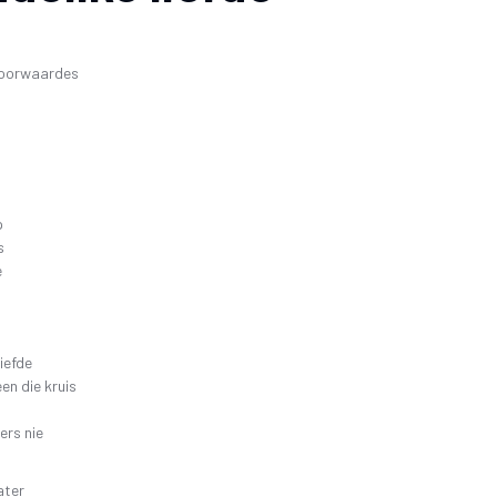
SKR
26 OKTOBER 2019 4DE GALA AAND
FAK – ELEKTRONIESE
KITAARDRUKKE
IDIO
10 NOVEMBER 2018 – 3DE GALA AAND
voorwaardes
VERGETE HELDE UIT DI
‘N 
4 NOVEMBER 2017 – 2DE GALA-AAND
VRYSTAATSTORIES DE
PLA
22 OKTOBER 2016 – 1STE GALA AAND
ASWEGEN
KINDERLIEDJIES
KINDERRYMPIES – VIN
p
s
e
liefde
n die kruis
ers nie
ater