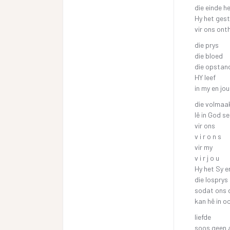
die einde 
Hy het gest
vir ons ont
die prys
die bloed
die opstan
HY leef
in my en jou
die volmaa
lê in God se
vir ons
v i r o n s
vir my
v i r j o u
Hy het Sy e
die losprys
sodat ons 
kan hê in o
liefde
soos geen 