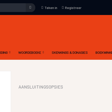
Teken in
Registreer
IDING
WOORDEBOEKE
SKENKINGS & DONASIES
BOEKWINK
EMENE WENKE
WOORDEBOEK – WAT
KUNS
DRIETALIGE IDOOM WOORDEBOEK PDF
YFKUNS
E-WOORDEBOEKE
AANSLUITINGSOPSIES
IES
LGIDSE
LETTERKUNDIGE TERME WOORDEBOEK
 MODERATOR SE EVALUERINGSKRITERIA
DIGNET WOORDEBOEK
IEWE AAN CELESTE
YNE OM ‘N RADIODRAMA OF -VERHAAL TE