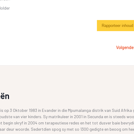
Holder
Rapporteer inhoud
Volgende
eën
 is op 3 Oktober 1983 in Evander in die Mpumalanga distrik van Suid Afrika 
 oudste van vier kinders. Sy matrikuleer in 2001 in Secunda en is steeds wo
et begin skryf in 2004 om terapeutiese redes en het tot dusver baie bevryd
aar deur woorde. Sedertdien spog sy met so 1300 gedigte en beoog om he