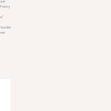
haar
 Poetry
ou"
 bundel
seer