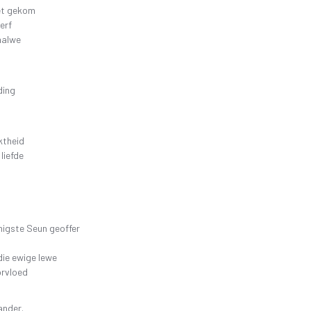
het gekom
erf
halwe
ding
ktheid
 liefde
nigste Seun geoffer
die ewige lewe
orvloed
ander.