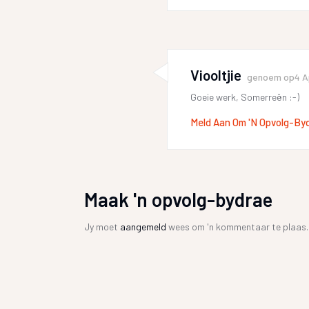
Viooltjie
genoem op
4 A
Goeie werk, Somerreën :-)
Meld Aan Om 'n Opvolg-By
Maak 'n opvolg-bydrae
Jy moet
aangemeld
wees om 'n kommentaar te plaas.