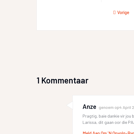
Vorige
1 Kommentaar
Anze
genoem op
4 April 
Pragtig, baie dankie vir jou
Larissa, dit gaan oor die 
Meld Aan Om 'n Opvolg-By