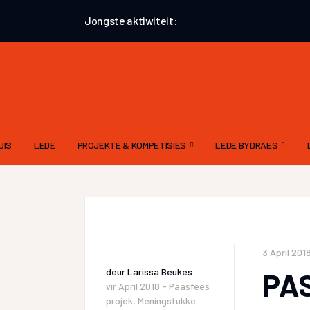
Jongste aktiwiteit:
UIS
LEDE
PROJEKTE & KOMPETISIES
LEDE BYDRAES
AUGUSTUS 2026 – AANHALINGSPROJEK
GEDIGTE
EKSTERNE KOMPETISIES
VERHALE – ALGEMEE
ATKV-TAK LOERIE POËSIEKOMPETISIE
PROSA
3 April 201
deur
Larissa Beukes
PAS
vir
April 2018 - Paasfees
projek
,
Meningstukke