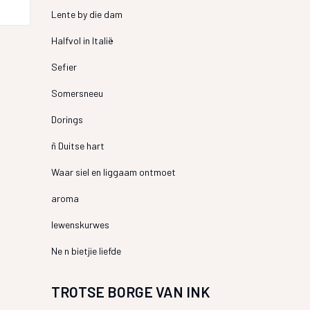
Lente by die dam
Halfvol in Italië
Sefier
Somersneeu
Dorings
ñ Duitse hart
Waar siel en liggaam ontmoet
aroma
lewenskurwes
Ne n bietjie liefde
TROTSE BORGE VAN INK