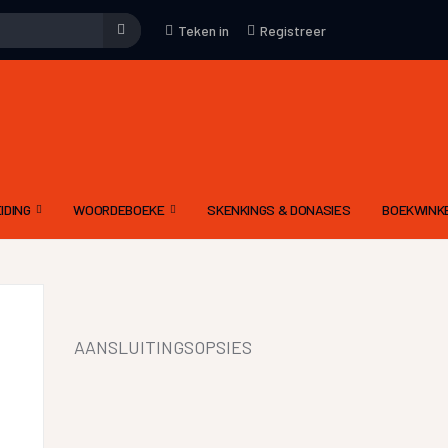
Teken in
Registreer
IDING
WOORDEBOEKE
SKENKINGS & DONASIES
BOEKWINK
EMENE WENKE
WOORDEBOEK – WAT
KUNS
DRIETALIGE IDOOM WOORDEBOEK PDF
YFKUNS
E-WOORDEBOEKE
AANSLUITINGSOPSIES
IES
LGIDSE
LETTERKUNDIGE TERME WOORDEBOEK
 MODERATOR SE EVALUERINGSKRITERIA
DIGNET WOORDEBOEK
IEWE AAN CELESTE
YNE OM ‘N RADIODRAMA OF -VERHAAL TE