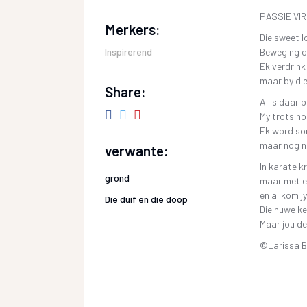
PASSIE VI
Merkers:
Die sweet l
Inspirerend
Beweging o
Ek verdrink
maar by die
Share:
Al is daar 
My trots h
Ek word so
maar nog n
verwante:
In karate k
grond
maar met el
en al kom jy
Die duif en die doop
Die nuwe ke
Maar jou de
©Larissa 