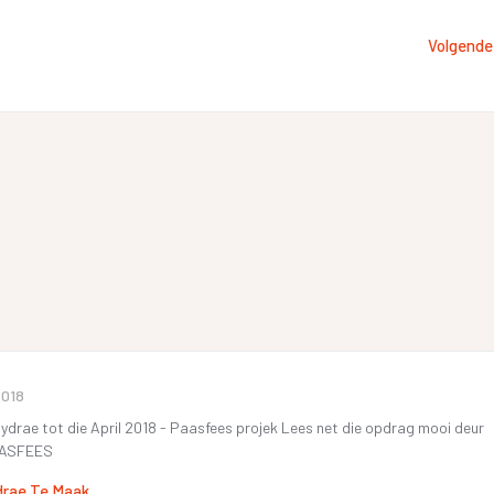
Volgende
2018
 bydrae tot die April 2018 - Paasfees projek Lees net die opdrag mooi deur
PAASFEES
drae Te Maak