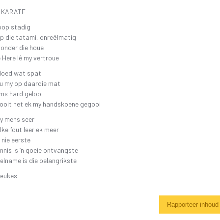
SKR
26 OKTOBER 2019 4DE GALA AAND
FAK – ELEKTRONIESE
R KARATE
KITAARDRUKKE
IDIO
oop stadig
10 NOVEMBER 2018 – 3DE GALA AAND
VERGETE HELDE UIT DI
‘N 
p die tatami, onreëlmatig
4 NOVEMBER 2017 – 2DE GALA-AAND
 onder die houe
VRYSTAATSTORIES DE
PLA
 Here lê my vertroue
22 OKTOBER 2016 – 1STE GALA AAND
ASWEGEN
bloed wat spat
KINDERLIEDJIES
ou my op daardie mat
KINDERRYMPIES – VIN
ms hard gelooi
ooit het ek my handskoene gegooi
ry mens seer
ke fout leer ek meer
 nie eerste
nnis is ‘n goeie ontvangste
elname is die belangrikste
Beukes
Rapporteer inhoud