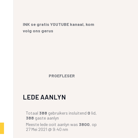
YF
 SANGBUNDEL EN
ME EN GESEGDES IN AFRIKAANS
E GESKIEDENIS
KOPKRAPPERY OOR KOPPELTEKENS
INK se gratis YOUTUBE kanaal, kom
volg ons gerus
UR HENNING VAN
GIAAT/LETTERDIEFSTAL
GERVERSIES
PROEFLESER
LEDE AANLYN
Totaal
388
gebruikers insluitend
0
lid,
388
gaste aanlyn
Meeste lede ooit aanlyn was
3800
, op
27 Mei 2021 @ 9:40 nm