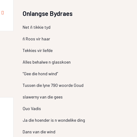
Onlangse Bydraes
Net ñ tikkie tyd
ñ Roos vir haar
Tekkies vir liefde
Alles behalwe n glasskoen
“Gee die hond wind”
Tussen die lyne 790 woorde Goud
slawerny van die gees
Quo Vadis
Ja die hoender is n wondelike ding
Dans van die wind