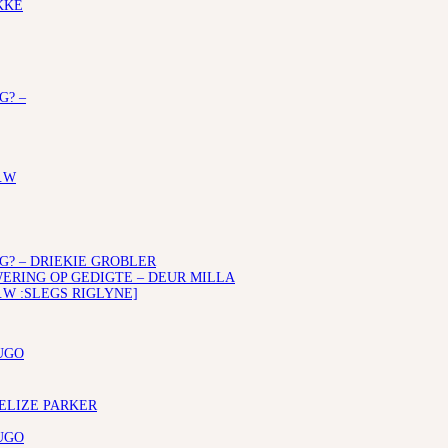
KKE
G? –
.W
G? – DRIEKIE GROBLER
RING OP GEDIGTE – DEUR MILLA
.W :SLEGS RIGLYNE]
UGO
 ELIZE PARKER
UGO