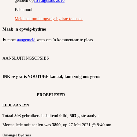
genoem op
18 Augustus 2016
Baie mooi
Meld aan om 'n opvolg-bydrae te maak
Maak 'n opvolg-bydrae
Jy moet
aangemeld
wees om 'n kommentaar te plaas.
AANSLUITINGSOPSIES
INK se gratis YOUTUBE kanaal, kom volg ons gerus
PROEFLESER
LEDE AANLYN
Totaal
503
gebruikers insluitend
0
lid,
503
gaste aanlyn
Meeste lede ooit aanlyn was
3800
, op 27 Mei 2021 @ 9:40 nm
Onlangse Bydraes