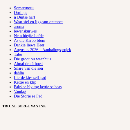
Somersneeu
Dorings
ñ Duitse hart
Waar siel en liggaam ontmoet
aroma
lewenskurwes
Ne n bietjie liefde
As die Karoo blom
Dankie liewe Heer
Augustus 2026 – Aanhalingsprojek
Tabo
Die groot ou waenhuis
Almal dra ñ hoed
Snare van die son
dahlia
Liefde kies self pad
Kettie en klip
Pakslae bly tog kettie se baas
Vandag
Die Storie se Pad
TROTSE BORGE VAN INK