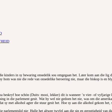
D
THEID
ie kinders in sy bewaring onsedelik sou omgegaan het. Later kom aan die lig 
 by hom was nie die rede van onsedelike beroering nie, maar die biskop is en b
 beskryf hoe schön (Duits: mooi, lekker) dit is wanneer ‘n vier- of vyfjarige 
sing in die parlement gesit. Wat hy wel nie gedoen het nie, was om die amerikaa
t sy met alkohol agter die stuur gesit het. Hoe sy aan die alkohol gekom het, sy
e parlementslid nie: Hulle het altwee twyfel aan die sin en geregtigheid van di