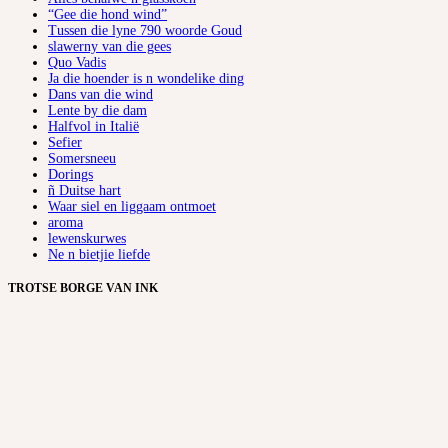
“Gee die hond wind”
Tussen die lyne 790 woorde Goud
slawerny van die gees
Quo Vadis
Ja die hoender is n wondelike ding
Dans van die wind
Lente by die dam
Halfvol in Italië
Sefier
Somersneeu
Dorings
ñ Duitse hart
Waar siel en liggaam ontmoet
aroma
lewenskurwes
Ne n bietjie liefde
TROTSE BORGE VAN INK