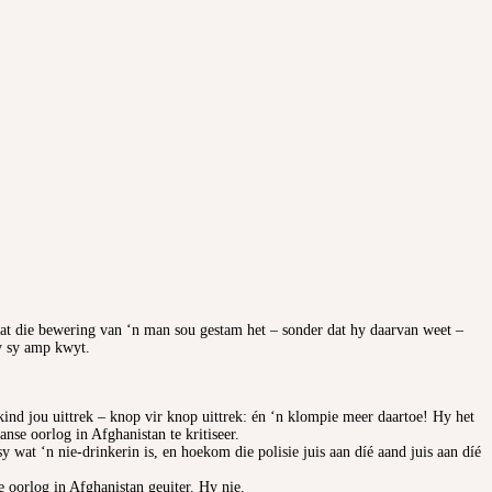
dat die bewering van ‘n man sou gestam het – sonder dat hy daarvan weet –
ly sy amp kwyt.
kind jou uittrek – knop vir knop uittrek: én ‘n klompie meer daartoe! Hy het
nse oorlog in Afghanistan te kritiseer.
 wat ‘n nie-drinkerin is, en hoekom die polisie juis aan díé aand juis aan díé
e oorlog in Afghanistan geuiter. Hy nie.