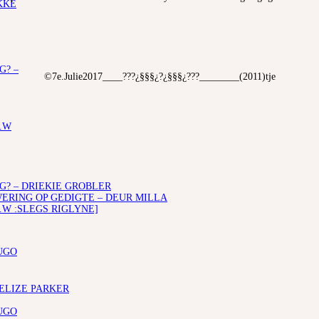
KKE
G? –
©7e.Julie2017____???¿§§§¿?¿§§§¿???________(2011)tje
.W
G? – DRIEKIE GROBLER
RING OP GEDIGTE – DEUR MILLA
.W :SLEGS RIGLYNE]
UGO
 ELIZE PARKER
UGO