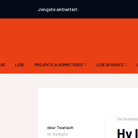
Jongste aktiwiteit:
UIS
LEDE
PROJEKTE & KOMPETISIES
LEDE BYDRAES
AUGUSTUS 2026 – AANHALINGSPROJEK
GEDIGTE
EKSTERNE KOMPETISIES
VERHALE – ALGEMEE
ATKV-TAK LOERIE POËSIEKOMPETISIE
PROSA
24 Desemb
deur
Tearlach
Hy 
vir
Gedigte