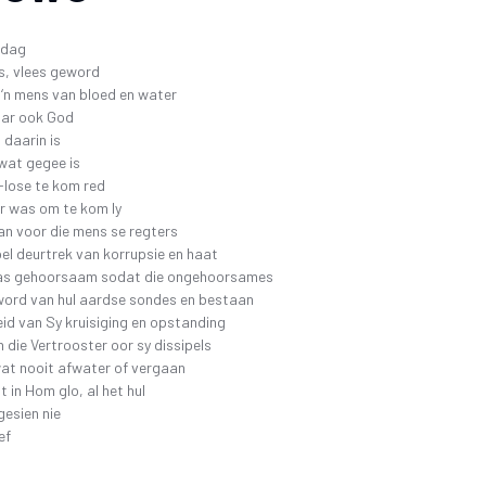
SKR
26 OKTOBER 2019 4DE GALA AAND
FAK – ELEKTRONIESE
KITAARDRUKKE
IDIO
 dag
10 NOVEMBER 2018 – 3DE GALA AAND
s, vlees geword
VERGETE HELDE UIT DI
‘N 
 ‘n mens van bloed en water
4 NOVEMBER 2017 – 2DE GALA-AAND
VRYSTAATSTORIES DE
PLA
aar ook God
22 OKTOBER 2016 – 1STE GALA AAND
ASWEGEN
 daarin is
at gegee is
KINDERLIEDJIES
-lose te kom red
KINDERRYMPIES – VIN
r was om te kom ly
an voor die mens se regters
oel deurtrek van korrupsie en haat
as gehoorsaam sodat die ongehoorsames
word van hul aardse sondes en bestaan
id van Sy kruisiging en opstanding
n die Vertrooster oor sy dissipels
wat nooit afwater of vergaan
t in Hom glo, al het hul
esien nie
ef