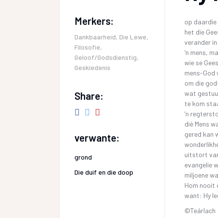
Merkers:
op daardie
het die Gee
Dankbaarheid
,
Die Lewe
,
verander in
Filosofie
,
‘n mens, m
Geloof/Godsdienstig
,
wie se Gees
Geskiedenis
mens-God w
om die god
wat gestuu
Share:
te kom sta
‘n regterst
dié Mens w
gered kan 
verwante:
wonderlikhe
uitstort va
grond
evangelie 
Die duif en die doop
miljoene wa
Hom nooit g
want: Hy le
©Teárlach