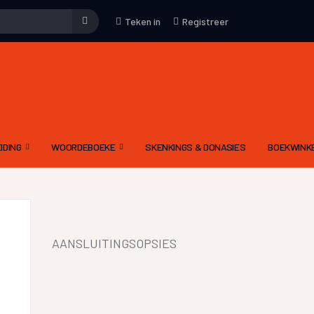
Teken in
Registreer
IDING
WOORDEBOEKE
SKENKINGS & DONASIES
BOEKWINK
EMENE WENKE
WOORDEBOEK – WAT
KUNS
DRIETALIGE IDOOM WOORDEBOEK PDF
YFKUNS
E-WOORDEBOEKE
AANSLUITINGSOPSIES
IES
LGIDSE
LETTERKUNDIGE TERME WOORDEBOEK
 MODERATOR SE EVALUERINGSKRITERIA
DIGNET WOORDEBOEK
IEWE AAN CELESTE
YNE OM ‘N RADIODRAMA OF -VERHAAL TE