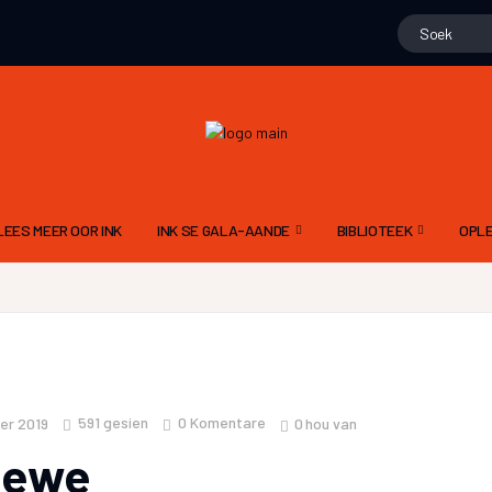
LEES MEER OOR INK
INK SE GALA-AANDE
BIBLIOTEEK
OPLE
15 NOVEMBER 2025 – 10DE GALA
GEDIGTE
ALG
N
9 NOV 2024 – 9DE GALA AAND
PROJEK WENNERS
DIG
11 NOVEMBER 2023 – 8STE GALA AAND
LIEGSTORIES
SKR
12 NOVEMBER 2022 – 7DE GALA AAND
OOM PINE SE JAGSTOR
TAA
591
gesien
0 Komentare
0
hou van
er 2019
13 NOVEMBER 2021 6DE GALA AAND
FLIPVIS SE VERHALE
INK
lewe
21 NOVEMBER 2020 – 5DE GALA AAND
GERT ROSSOUW SE BR
RIGL