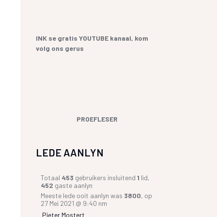
YF
 SANGBUNDEL EN
ME EN GESEGDES IN AFRIKAANS
E GESKIEDENIS
KOPKRAPPERY OOR KOPPELTEKENS
INK se gratis YOUTUBE kanaal, kom
volg ons gerus
UR HENNING VAN
GIAAT/LETTERDIEFSTAL
GERVERSIES
PROEFLESER
LEDE AANLYN
Totaal
453
gebruikers insluitend
1
lid,
452
gaste aanlyn
Meeste lede ooit aanlyn was
3800
, op
27 Mei 2021 @ 9:40 nm
Pieter Mostert