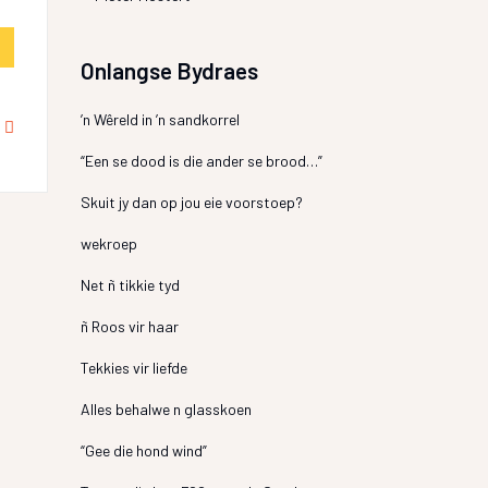
Onlangse Bydraes
’n Wêreld in ’n sandkorrel
“Een se dood is die ander se brood…”
Skuit jy dan op jou eie voorstoep?
wekroep
Net ñ tikkie tyd
ñ Roos vir haar
Tekkies vir liefde
Alles behalwe n glasskoen
“Gee die hond wind”