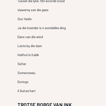
Tussen die lyne 790 woorde Goud
slawerny van die gees
Quo Vadis
Ja die hoender is n wondelike ding
Dans van die wind
Lente by die dam
Halfvol in Italië
Sefier
Somersneeu
Dorings
ñ Duitse hart
TROTSE BORGE VAN INK