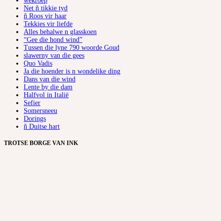
wekroep
Net ñ tikkie tyd
ñ Roos vir haar
Tekkies vir liefde
Alles behalwe n glasskoen
“Gee die hond wind”
Tussen die lyne 790 woorde Goud
slawerny van die gees
Quo Vadis
Ja die hoender is n wondelike ding
Dans van die wind
Lente by die dam
Halfvol in Italië
Sefier
Somersneeu
Dorings
ñ Duitse hart
TROTSE BORGE VAN INK