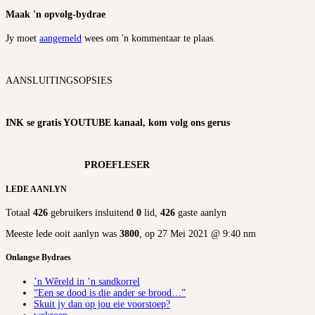
Maak 'n opvolg-bydrae
Jy moet
aangemeld
wees om 'n kommentaar te plaas.
AANSLUITINGSOPSIES
INK se gratis YOUTUBE kanaal, kom volg ons gerus
PROEFLESER
LEDE AANLYN
Totaal
426
gebruikers insluitend
0
lid,
426
gaste aanlyn
Meeste lede ooit aanlyn was
3800
, op 27 Mei 2021 @ 9:40 nm
Onlangse Bydraes
’n Wêreld in ’n sandkorrel
“Een se dood is die ander se brood…”
Skuit jy dan op jou eie voorstoep?