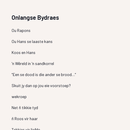
Onlangse Bydraes
Ou Rapons
Ou Hans se laaste kans
Koos en Hans
’n Wêreld in ’n sandkorrel
“Een se dood is die ander se brood…”
Skuit jy dan op jou eie voorstoep?
wekroep
Net ñ tikkie tyd
ñ Roos vir haar
Tekkies vir liefde