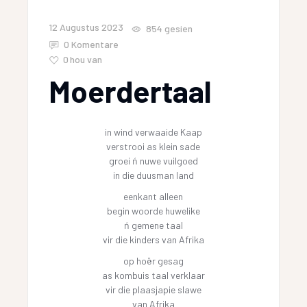
12 Augustus 2023
854
gesien
0 Komentare
0
hou van
Moerdertaal
in wind verwaaide Kaap
verstrooi as klein sade
groei ń nuwe vuilgoed
in die duusman land
eenkant alleen
begin woorde huwelike
ń gemene taal
vir die kinders van Afrika
op hoër gesag
as kombuis taal verklaar
vir die plaasjapie slawe
van Afrika