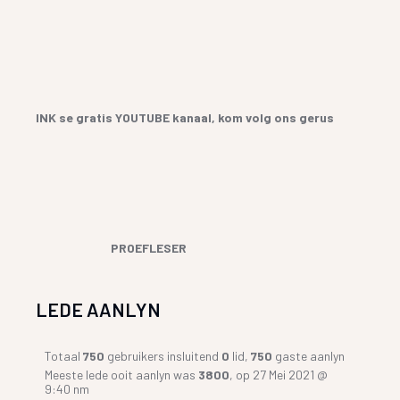
INK se gratis YOUTUBE kanaal, kom volg ons gerus
PROEFLESER
LEDE AANLYN
Totaal
750
gebruikers insluitend
0
lid,
750
gaste aanlyn
Meeste lede ooit aanlyn was
3800
, op 27 Mei 2021 @
9:40 nm