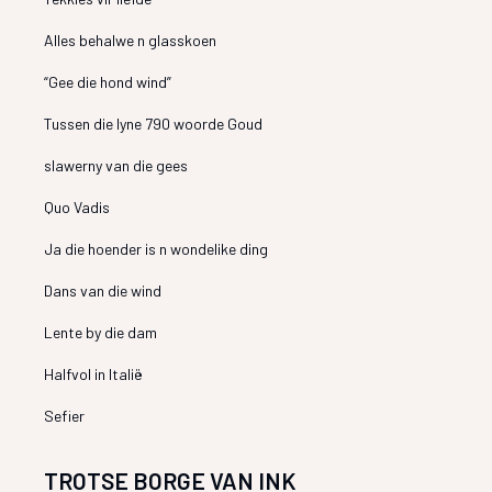
Alles behalwe n glasskoen
“Gee die hond wind”
Tussen die lyne 790 woorde Goud
slawerny van die gees
Quo Vadis
Ja die hoender is n wondelike ding
Dans van die wind
Lente by die dam
Halfvol in Italië
Sefier
TROTSE BORGE VAN INK