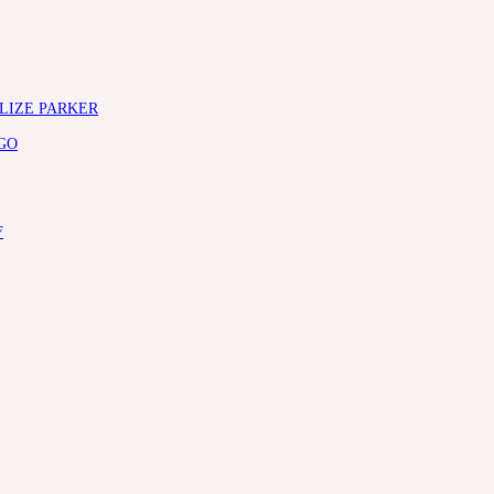
ELIZE PARKER
GO
F