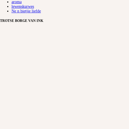
aroma
lewenskurwes
Ne n bietjie liefde
TROTSE BORGE VAN INK