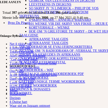
GEBRUIK VAN LEESTEKENS IN DIGKUNS
LEDE AANLYN
LEESTEKENS IN DIGKUNS
SO SKRYF JY ‘N LIMERICK – PHILIP DE VOS
STOF EN TEGNIEK – GERT STRYDOM
Totaal
397
gebruikers insluitend
1
lid,
396
gaste aanlyn
SKRYFKUNS
Meeste lede ooit aanlyn was
3800
, op 27 Mei 2021 @ 9:40 nm
4 SKRYFWENKE – ANNERLE BARNARD
Ryno Du Plessis
101 WENKE VIR DIE SKRYF VAN FIKSIE – DEUR 
KORTVERHALE – WENKE
HOE OM ‘N GRILSTORIE TE SKRYF – DE WET HU
TAALGIDSE
Onlangse Bydraes
AFRIKAANSE TAALGIDS
AFRIKAANSE TAALGIDS
Net ñ tikkie tyd
INK MODERATOR SE EVALUERINGSKRITERIA
ñ Roos vir haar
RIGLYNE OM ‘N RADIODRAMA OF -VERHAAL TE SKRY
Tekkies vir liefde
IDIOME EN GESEGDES IN AFRIKAANS
Alles behalwe n glasskoen
‘N KOPKRAPPERY OOR KOPPELTEKENS
“Gee die hond wind”
PLAGIAAT/LETTERDIEFSTAL
Tussen die lyne 790 woorde Goud
WOORDEBOEKE
slawerny van die gees
WOORDEBOEK – WAT
Quo Vadis
DRIETALIGE IDOOM WOORDEBOEK PDF
Ja die hoender is n wondelike ding
E-WOORDEBOEKE
Dans van die wind
LETTERKUNDIGE TERME WOORDEBOEK
Lente by die dam
DIGNET WOORDEBOEK
Halfvol in Italië
SKENKINGS & DONASIES
Sefier
BOEKWINKEL
Somersneeu
Dorings
ñ Duitse hart
Waar siel en liggaam ontmoet