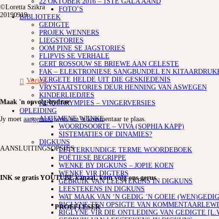
22 OKTOBER 2016 – 1STE GALA AAND
©Loretta Szikra
FOTO’S
20190919
BIBLIOTEEK
GEDIGTE
PROJEK WENNERS
LIEGSTORIES
OOM PINE SE JAGSTORIES
FLIPVIS SE VERHALE
GERT ROSSOUW SE BRIEWE AAN CELESTE
FAK – ELEKTRONIESE SANGBUNDEL EN KITAARDRUK
VERGETE HELDE UIT DIE GESKIEDENIS
Vorige
VRYSTAATSTORIES DEUR HENNING VAN ASWEGEN
KINDERLIEDJIES
Maak 'n opvolg-bydrae
KINDERRYMPIES – VINGERVERSIES
OPLEIDING
ALGEMENE WENKE
Jy moet
aangemeld
wees om 'n kommentaar te plaas.
WOORDSOORTE – VIVA (SOPHIA KAPP)
SISTEMATIES OF DINAMIES?
DIGKUNS
AANSLUITINGSOPSIES
LETTERKUNDIGE TERME WOORDEBOEK
POËTIESE BEGRIPPE
WENKE BY DIGKUNS – JOPIE KOEN
WENKE VIR DIGTERS
INK se gratis YOUTUBE kanaal, kom volg ons gerus
GEBRUIK VAN LEESTEKENS IN DIGKUNS
LEESTEKENS IN DIGKUNS
WAT MAAK VAN ‘N GEDIG ‘N GOEIE (WEN)GEDIG
RIGLYNE TEN OPSIGTE VAN KOMMENTAARLEWER
PROEFLESER
RIGLYNE VIR DIE ONTLEDING VAN GEDIGTE [L.