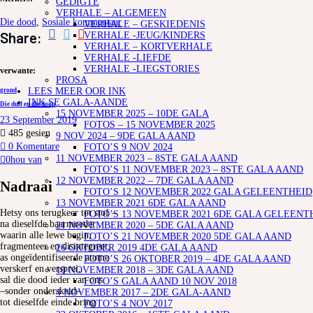
GEDIGTE
VERHALE – ALGEMEEN
Die dood
,
Sosiale kommentaar
VERHALE – GESKIEDENIS
Share:
VERHALE -JEUG/KINDERS
VERHALE – KORTVERHALE
VERHALE -LIEFDE
VERHALE -LIEGSTORIES
verwante:
PROSA
LEES MEER OOR INK
grond
INK SE GALA-AANDE
Die duif en die doop
15 NOVEMBER 2025 – 10DE GALA
23 September 2019
FOTOS – 15 NOVEMBER 2025
485
gesien
9 NOV 2024 – 9DE GALA AAND
0 Komentare
FOTO’S 9 NOV 2024
11 NOVEMBER 2023 – 8STE GALA AAND
0
hou van
FOTO’S 11 NOVEMBER 2023 – 8STE GALA AAND
12 NOVEMBER 2022 – 7DE GALA AAND
Nadraai
FOTO’S 12 NOVEMBER 2022 GALA GELEENTHEID
13 NOVEMBER 2021 6DE GALA AAND
Hetsy ons terugkeer tot stof –
FOTO’S 13 NOVEMBER 2021 6DE GALA GELEENT
na dieselfde baarmoeder
21 NOVEMBER 2020 – 5DE GALA AAND
waarin alle lewe begin;
FOTO’S 21 NOVEMBER 2020 5DE GALA AAND
fragmenteer en disintegreer,
26 OKTOBER 2019 4DE GALA AAND
as ongeïdentifiseerde atome
FOTO’S 26 OKTOBER 2019 – 4DE GALA AAND
verskerf en versprei,
10 NOVEMBER 2018 – 3DE GALA AAND
sal die dood ieder van ons
FOTO’S GALA AAND 10 NOV 2018
‒sonder onderskeid‒
4 NOVEMBER 2017 – 2DE GALA-AAND
tot dieselfde einde bring
FOTO’S 4 NOV 2017