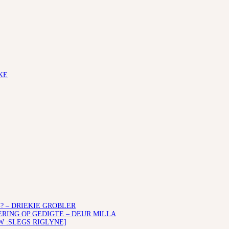
KE
? – DRIEKIE GROBLER
ING OP GEDIGTE – DEUR MILLA
W :SLEGS RIGLYNE]