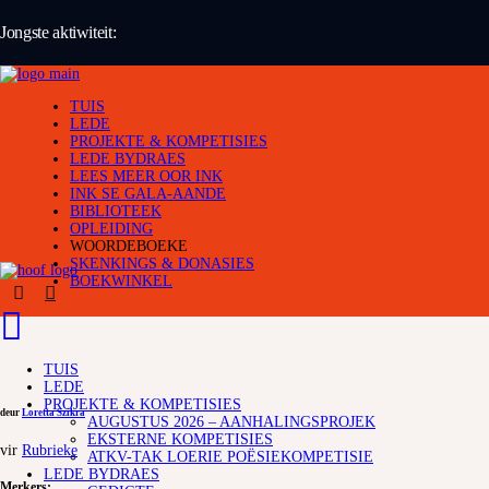
Jongste aktiwiteit:
TUIS
LEDE
PROJEKTE & KOMPETISIES
LEDE BYDRAES
LEES MEER OOR INK
INK SE GALA-AANDE
BIBLIOTEEK
OPLEIDING
WOORDEBOEKE
SKENKINGS & DONASIES
BOEKWINKEL
TUIS
LEDE
PROJEKTE & KOMPETISIES
deur
Loretta Szikra
AUGUSTUS 2026 – AANHALINGSPROJEK
EKSTERNE KOMPETISIES
vir
Rubrieke
ATKV-TAK LOERIE POËSIEKOMPETISIE
LEDE BYDRAES
Merkers: