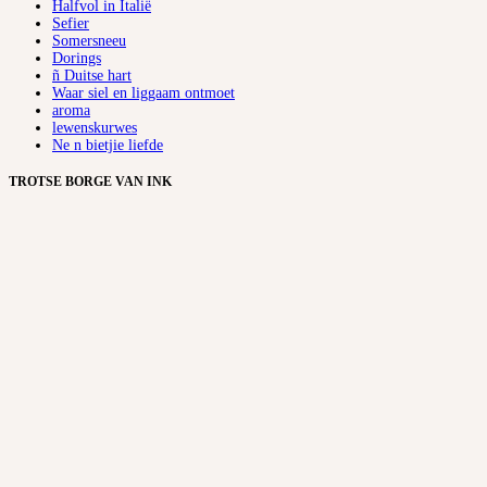
Halfvol in Italië
Sefier
Somersneeu
Dorings
ñ Duitse hart
Waar siel en liggaam ontmoet
aroma
lewenskurwes
Ne n bietjie liefde
TROTSE BORGE VAN INK