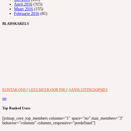
April 2016
(315)
Maart 2016
(155)
Februarie 2016
(81)
BLADSKAKELS
KONTAK ONS
|
LEES MEER OOR INK
|
AANSLUITINGSOPSIES
op
Top Ranked Users
[joinup_core_top_members columns=”1″ space=”no” max_members=”3″
behavior=”columns” columns_responsive=”predefined”]