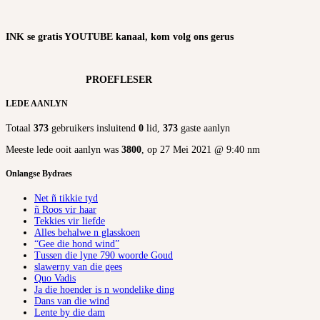
INK se gratis YOUTUBE kanaal, kom volg ons gerus
PROEFLESER
LEDE AANLYN
Totaal
373
gebruikers insluitend
0
lid,
373
gaste aanlyn
Meeste lede ooit aanlyn was
3800
, op 27 Mei 2021 @ 9:40 nm
Onlangse Bydraes
Net ñ tikkie tyd
ñ Roos vir haar
Tekkies vir liefde
Alles behalwe n glasskoen
“Gee die hond wind”
Tussen die lyne 790 woorde Goud
slawerny van die gees
Quo Vadis
Ja die hoender is n wondelike ding
Dans van die wind
Lente by die dam