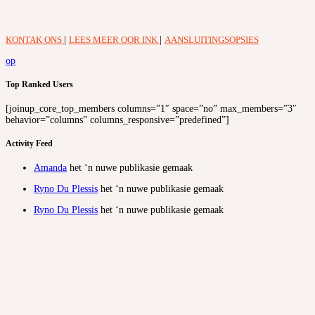
KONTAK ONS
|
LEES MEER OOR INK
|
AANSLUITINGSOPSIES
op
Top Ranked Users
[joinup_core_top_members columns=”1″ space=”no” max_members=”3″
behavior=”columns” columns_responsive=”predefined”]
Activity Feed
Amanda
het ‘n nuwe publikasie gemaak
Ryno Du Plessis
het ‘n nuwe publikasie gemaak
Ryno Du Plessis
het ‘n nuwe publikasie gemaak