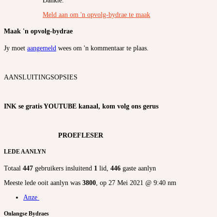
Dankie.
Meld aan om 'n opvolg-bydrae te maak
Maak 'n opvolg-bydrae
Jy moet
aangemeld
wees om 'n kommentaar te plaas.
AANSLUITINGSOPSIES
INK se gratis YOUTUBE kanaal, kom volg ons gerus
PROEFLESER
LEDE AANLYN
Totaal
447
gebruikers insluitend
1
lid,
446
gaste aanlyn
Meeste lede ooit aanlyn was
3800
, op 27 Mei 2021 @ 9:40 nm
Anze
Onlangse Bydraes