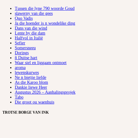
Tussen die lyne 790 woorde Goud
slawerny van die gees
Quo Vadis
Ja die hoender is n wondelike ding
Dans van die wind
Lente by die dam
Halfvol in Italië
Sefier
Somersneeu
Dorings
ñ Duitse hart
Waar siel en liggaam ontmoet
aroma
lewenskurwes
Ne n bietjie liefde
As die Karoo blom
Dankie liewe Heer
Augustus 2026 – Aanhalingsprojek
Tabo
Die groot ou waenhuis
TROTSE BORGE VAN INK