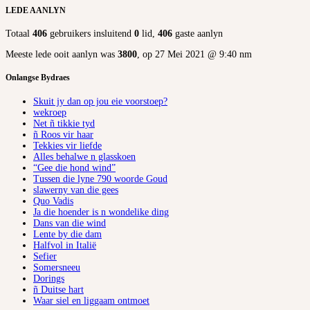
LEDE AANLYN
Totaal
406
gebruikers insluitend
0
lid,
406
gaste aanlyn
Meeste lede ooit aanlyn was
3800
, op 27 Mei 2021 @ 9:40 nm
Onlangse Bydraes
Skuit jy dan op jou eie voorstoep?
wekroep
Net ñ tikkie tyd
ñ Roos vir haar
Tekkies vir liefde
Alles behalwe n glasskoen
“Gee die hond wind”
Tussen die lyne 790 woorde Goud
slawerny van die gees
Quo Vadis
Ja die hoender is n wondelike ding
Dans van die wind
Lente by die dam
Halfvol in Italië
Sefier
Somersneeu
Dorings
ñ Duitse hart
Waar siel en liggaam ontmoet