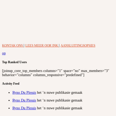
KONTAK ONS
|
LEES MEER OOR INK
|
AANSLUITINGSOPSIES
op
Top Ranked Users
[joinup_core_top_members columns=”1″ space=”no” max_members=”3″
behavior=”columns” columns_responsive=”predefined”]
Activity Feed
Ryno Du Plessis
het ‘n nuwe publikasie gemaak
Ryno Du Plessis
het ‘n nuwe publikasie gemaak
Ryno Du Plessis
het ‘n nuwe publikasie gemaak