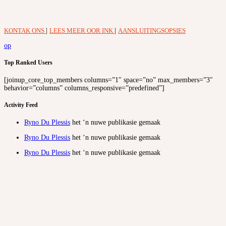
KONTAK ONS
|
LEES MEER OOR INK
|
AANSLUITINGSOPSIES
op
Top Ranked Users
[joinup_core_top_members columns=”1″ space=”no” max_members=”3″
behavior=”columns” columns_responsive=”predefined”]
Activity Feed
Ryno Du Plessis
het ‘n nuwe publikasie gemaak
Ryno Du Plessis
het ‘n nuwe publikasie gemaak
Ryno Du Plessis
het ‘n nuwe publikasie gemaak