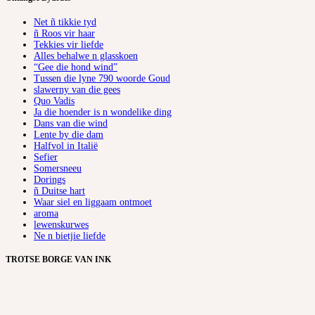
Net ñ tikkie tyd
ñ Roos vir haar
Tekkies vir liefde
Alles behalwe n glasskoen
“Gee die hond wind”
Tussen die lyne 790 woorde Goud
slawerny van die gees
Quo Vadis
Ja die hoender is n wondelike ding
Dans van die wind
Lente by die dam
Halfvol in Italië
Sefier
Somersneeu
Dorings
ñ Duitse hart
Waar siel en liggaam ontmoet
aroma
lewenskurwes
Ne n bietjie liefde
TROTSE BORGE VAN INK