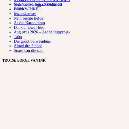
SKENKINGS & DONASIES
Waar siel en liggaam ontmoet
BOEKWINKEL
aroma
lewenskurwes
Ne n bietjie liefde
As die Karoo blom
Dankie liewe Heer
Augustus 2026 – Aanhalingsprojek
Tabo
Die groot ou waenhuis
Almal dra ñ hoed
Snare van die son
TROTSE BORGE VAN INK