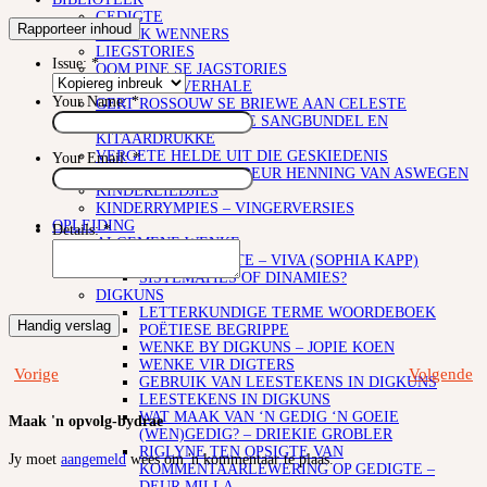
GEDIGTE
Rapporteer inhoud
PROJEK WENNERS
LIEGSTORIES
Issue:
*
OOM PINE SE JAGSTORIES
FLIPVIS SE VERHALE
Your Name:
*
GERT ROSSOUW SE BRIEWE AAN CELESTE
FAK – ELEKTRONIESE SANGBUNDEL EN
KITAARDRUKKE
VERGETE HELDE UIT DIE GESKIEDENIS
Your Email:
*
VRYSTAATSTORIES DEUR HENNING VAN ASWEGEN
KINDERLIEDJIES
KINDERRYMPIES – VINGERVERSIES
OPLEIDING
Details:
*
ALGEMENE WENKE
WOORDSOORTE – VIVA (SOPHIA KAPP)
SISTEMATIES OF DINAMIES?
DIGKUNS
LETTERKUNDIGE TERME WOORDEBOEK
Handig verslag
POËTIESE BEGRIPPE
WENKE BY DIGKUNS – JOPIE KOEN
WENKE VIR DIGTERS
Vorige
Volgende
GEBRUIK VAN LEESTEKENS IN DIGKUNS
LEESTEKENS IN DIGKUNS
WAT MAAK VAN ‘N GEDIG ‘N GOEIE
Maak 'n opvolg-bydrae
(WEN)GEDIG? – DRIEKIE GROBLER
RIGLYNE TEN OPSIGTE VAN
Jy moet
aangemeld
wees om 'n kommentaar te plaas.
KOMMENTAARLEWERING OP GEDIGTE –
DEUR MILLA