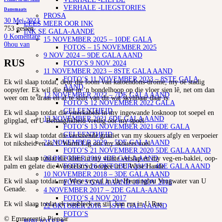
VERHALE -LIEGSTORIES
Dansmaats
PROSA
30 Mei 2023
LEES MEER OOR INK
753
gesien
INK SE GALA-AANDE
0 Komentare
15 NOVEMBER 2025 – 10DE GALA
0
hou van
FOTOS – 15 NOVEMBER 2025
9 NOV 2024 – 9DE GALA AAND
RUS
FOTO’S 9 NOV 2024
11 NOVEMBER 2023 – 8STE GALA AAND
FOTO’S 11 NOVEMBER 2023 – 8STE GALA
Ek wil slaap totdat, deur die loom van katoendons-drome, my oë stadig
AAND
oopsyfer. Ek wil die Jaar in ‘n bondelhoop op die vloer sien lê, net om dan
12 NOVEMBER 2022 – 7DE GALA AAND
weer om te draai en af te sluit van dit wat skynbaar daar is.
FOTO’S 12 NOVEMBER 2022 GALA
GELEENTHEID
Ek wil slaap totdat die ysterkabels in my ingewande losknoop tot soepel en
13 NOVEMBER 2021 6DE GALA AAND
glipglad, en U Behaaglikheid vredig oor my spoel.
FOTO’S 13 NOVEMBER 2021 6DE GALA
GELEENTHEID
Ek wil slaap totdat die versteende graniet van my skouers afgly en verpoeier
21 NOVEMBER 2020 – 5DE GALA AAND
tot niksheid en ek U Warm Lig oor my skouers voel.
FOTO’S 21 NOVEMBER 2020 5DE GALA AAND
Ek wil slaap totdat die klem in my vuiste verslap en my veg-en-baklei, oop-
26 OKTOBER 2019 4DE GALA AAND
palm en gelate die Worstelstryd oorgee in U Wyse Hande.
FOTO’S 26 OKTOBER 2019 – 4DE GALA AAND
10 NOVEMBER 2018 – 3DE GALA AAND
Ek wil slaap totdat my Wese vryval in die Heuninglou Vrugwater van U
FOTO’S GALA AAND 10 NOV 2018
Genade.
4 NOVEMBER 2017 – 2DE GALA-AAND
FOTO’S 4 NOV 2017
Ek wil slaap totdat ek wasbleek en stil, kan rus in U Rus.
22 OKTOBER 2016 – 1STE GALA AAND
FOTO’S
© Emmerentia Pienaar
BIBLIOTEEK