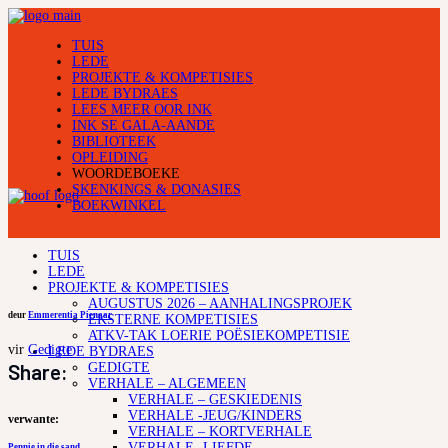
TUIS
LEDE
PROJEKTE & KOMPETISIES
LEDE BYDRAES
LEES MEER OOR INK
INK SE GALA-AANDE
BIBLIOTEEK
OPLEIDING
WOORDEBOEKE
SKENKINGS & DONASIES
BOEKWINKEL
TUIS
LEDE
PROJEKTE & KOMPETISIES
AUGUSTUS 2026 – AANHALINGSPROJEK
deur
Emmerentia Pienaar
EKSTERNE KOMPETISIES
ATKV-TAK LOERIE POËSIEKOMPETISIE
vir
Gedigte
LEDE BYDRAES
Share:
GEDIGTE
VERHALE – ALGEMEEN
VERHALE – GESKIEDENIS
VERHALE -JEUG/KINDERS
verwante:
VERHALE – KORTVERHALE
VERHALE -LIEFDE
Pennie in die sand