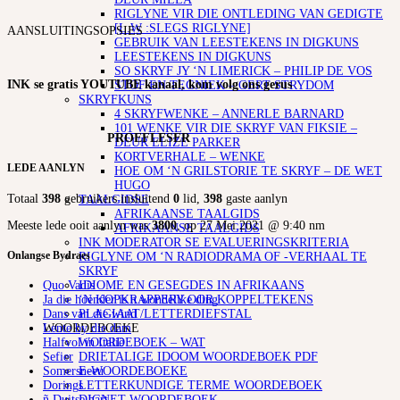
RIGLYNE VIR DIE ONTLEDING VAN GEDIGTE
[L.W :SLEGS RIGLYNE]
AANSLUITINGSOPSIES
GEBRUIK VAN LEESTEKENS IN DIGKUNS
LEESTEKENS IN DIGKUNS
SO SKRYF JY ‘N LIMERICK – PHILIP DE VOS
INK se gratis YOUTUBE kanaal, kom volg ons gerus
STOF EN TEGNIEK – GERT STRYDOM
SKRYFKUNS
4 SKRYFWENKE – ANNERLE BARNARD
101 WENKE VIR DIE SKRYF VAN FIKSIE –
PROEFLESER
DEUR ELIZE PARKER
KORTVERHALE – WENKE
LEDE AANLYN
HOE OM ‘N GRILSTORIE TE SKRYF – DE WET
HUGO
Totaal
398
gebruikers insluitend
0
lid,
398
gaste aanlyn
TAALGIDSE
AFRIKAANSE TAALGIDS
Meeste lede ooit aanlyn was
3800
, op 27 Mei 2021 @ 9:40 nm
AFRIKAANSE TAALGIDS
INK MODERATOR SE EVALUERINGSKRITERIA
Onlangse Bydraes
RIGLYNE OM ‘N RADIODRAMA OF -VERHAAL TE
SKRYF
IDIOME EN GESEGDES IN AFRIKAANS
Quo Vadis
‘N KOPKRAPPERY OOR KOPPELTEKENS
Ja die hoender is n wondelike ding
PLAGIAAT/LETTERDIEFSTAL
Dans van die wind
WOORDEBOEKE
Lente by die dam
WOORDEBOEK – WAT
Halfvol in Italië
DRIETALIGE IDOOM WOORDEBOEK PDF
Sefier
E-WOORDEBOEKE
Somersneeu
LETTERKUNDIGE TERME WOORDEBOEK
Dorings
DIGNET WOORDEBOEK
ñ Duitse hart